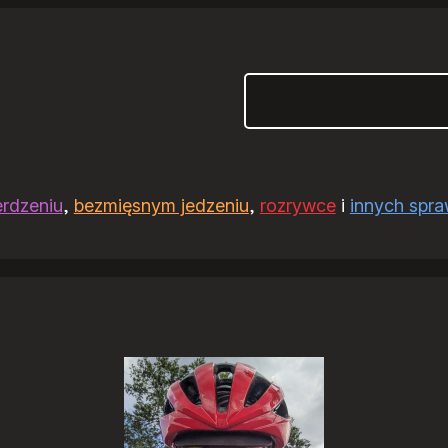
Szukaj
erdzeniu
,
bezmięsnym jedzeniu
,
rozrywce
i
innych spr