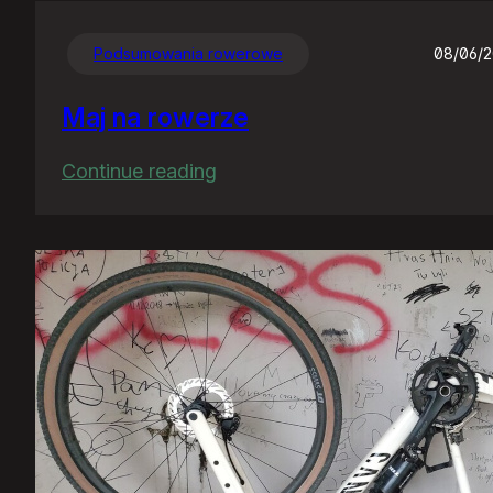
Podsumowania rowerowe
08/06/
Maj na rowerze
:
Continue reading
Maj
na
rowerze