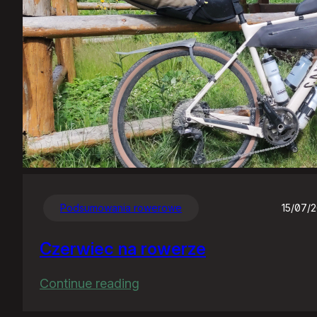
Podsumowania rowerowe
15/07/
Czerwiec na rowerze
:
Continue reading
Czerwiec