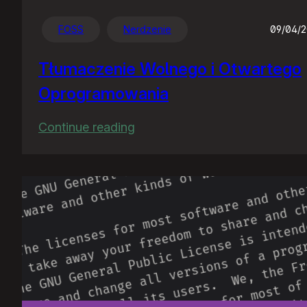
FOSS
Nerdzenie
09/04/
Tłumaczenie Wolnego i Otwartego
Oprogramowania
:
Continue reading
Tłumaczenie
Wolnego
i
Otwartego
Oprogramowania