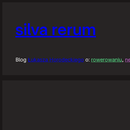
silva rerum
Blog
Łukasza Horodeckiego
o:
rowerowaniu
,
n