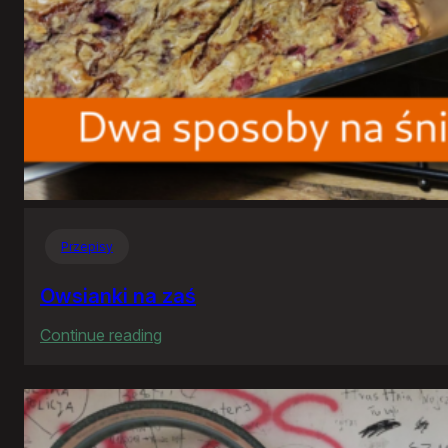
Przepisy
Owsianki na zaś
:
Continue reading
Owsianki
na
zaś