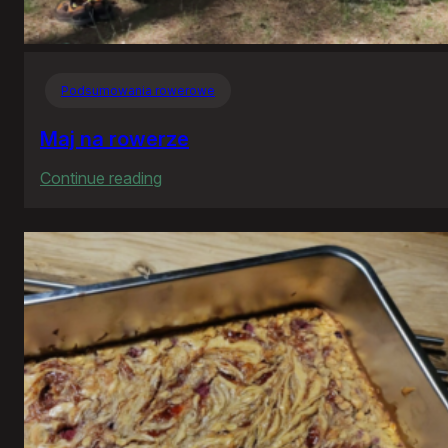
Podsumowania rowerowe
Maj na rowerze
:
Continue reading
Maj
na
rowerze