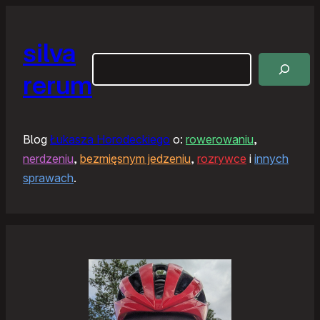
silva
Szukaj
rerum
Blog
Łukasza Horodeckiego
o:
rowerowaniu
,
nerdzeniu
,
bezmięsnym jedzeniu
,
rozrywce
i
innych
sprawach
.