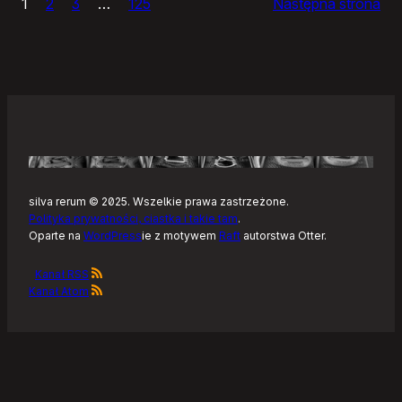
1
2
3
…
125
Następna strona
–
Tonearm,
nowy
klient
Tidala
dla
Linuksa
silva rerum © 2025. Wszelkie prawa zastrzeżone.
Polityka prywatności, ciastka i takie tam
.
Oparte na
WordPress
ie z motywem
Raft
autorstwa Otter.
Kanał RSS
Kanał Atom