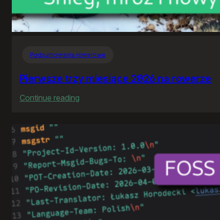
Podsumowania rowerowe
Pierwsze trzy miesiące 2026 na rowerze
:
Continue reading
Pierwsze
trzy
miesiące
2026
na
rowerze