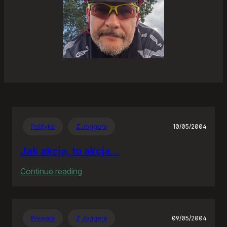
Polityka
Z Joggera
10/05/2004
Jak akcja, to akcja…
:
Continue reading
Jak
akcja,
to
Prywata
Z Joggera
09/05/2004
akcja…