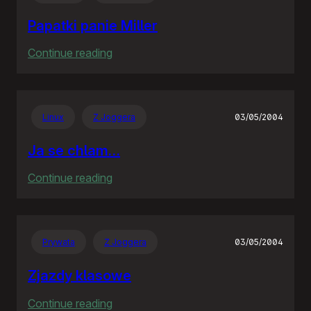
Papatki panie Miller
:
Continue reading
Papatki
panie
Miller
Linux
Z Joggera
03/05/2004
Ja se chlam…
:
Continue reading
Ja
se
chlam…
Prywata
Z Joggera
03/05/2004
Zjazdy klasowe
:
Continue reading