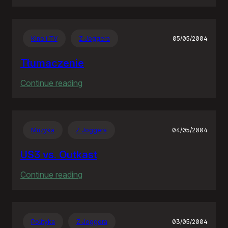
Jeden
błąd,
pięć
Kino i TV
Z Joggera
05/05/2004
lat,
siedem
Tłumaczenie
milionów
:
Continue reading
Tłumaczenie
Muzyka
Z Joggera
04/05/2004
US3 vs. Outkast
:
Continue reading
US3
vs.
Outkast
Polityka
Z Joggera
03/05/2004