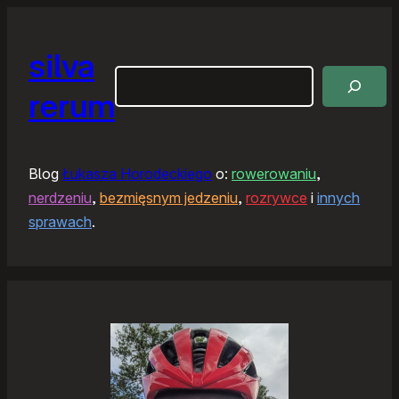
silva
Szukaj
rerum
Blog
Łukasza Horodeckiego
o:
rowerowaniu
,
nerdzeniu
,
bezmięsnym jedzeniu
,
rozrywce
i
innych
sprawach
.