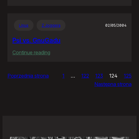
Zjazdy
klasowe
Linux
Z Joggera
02/05/2004
Psi vs. GnuGadu
:
Continue reading
Psi
vs.
Poprzednia strona
1
…
122
123
124
125
GnuGadu
Następna strona