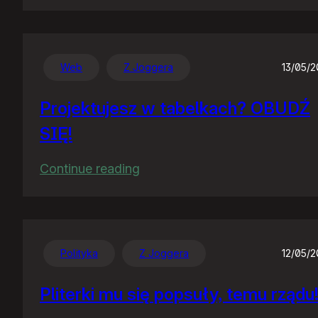
PornoSejm
Web
Z Joggera
13/05/
Projektujesz w tabelkach? OBUDŹ
SIĘ!
:
Continue reading
Projektujesz
w
tabelkach?
OBUDŹ
Polityka
Z Joggera
12/05/
SIĘ!
Pliterki mu się popsuły, temu rządu