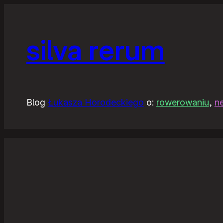
silva rerum
Blog
Łukasza Horodeckiego
o:
rowerowaniu
,
n