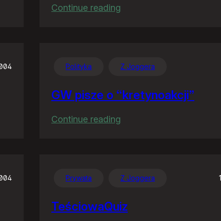
:
Continue reading
Familiar
feelings
2004
Polityka
Z Joggera
GW pisze o “kretynoakcji”
:
Continue reading
GW
pisze
o
“kretynoakcji”
2004
Prywata
Z Joggera
TeściowaQuiz