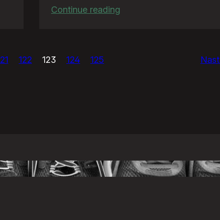
:
Continue reading
TeściowaQuiz
121
122
123
124
125
Nast