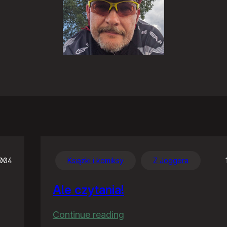
2004
Książki i komiksy
Z Joggera
Ale czytania!
:
Continue reading