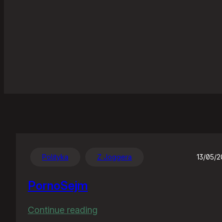
Polityka
Z Joggera
13/05/
PornoSejm
:
Continue reading