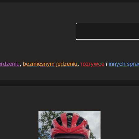
Szukaj
erdzeniu
,
bezmięsnym jedzeniu
,
rozrywce
i
innych spr