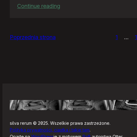
:
Continue reading
Ja
bym
chciał
Poprzednia strona
1
…
nightly
silva rerum © 2025. Wszelkie prawa zastrzeżone.
Polityka prywatności, ciastka i takie tam
.
Oparte na
WordPress
ie z motywem
Raft
autorstwa Otter.