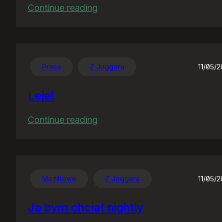
:
Continue reading
Pliterki
mu
się
popsuły,
Praca
Z Joggera
11/05/
temu
Leje!
rządu!
:
Continue reading
Leje!
Mozillowe
Z Joggera
11/05/
Ja bym chciał nightly