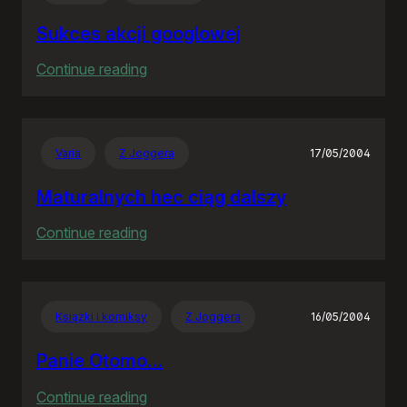
Sukces akcji googlowej
:
Continue reading
Sukces
akcji
googlowej
Varia
Z Joggera
17/05/2004
Maturalnych hec ciąg dalszy
:
Continue reading
Maturalnych
hec
ciąg
Książki i komiksy
Z Joggera
16/05/2004
dalszy
Panie Otomo…
:
Continue reading