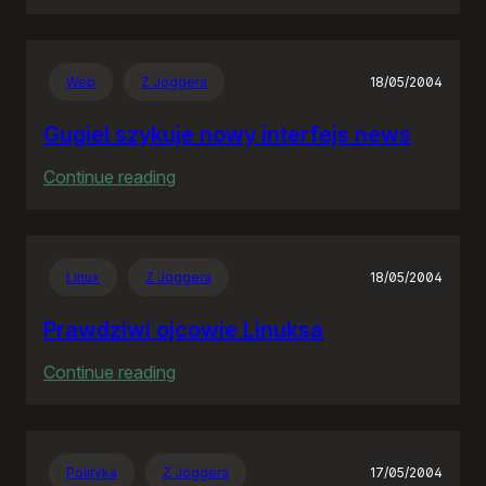
Rozproszona
Nieodpowiedzialność
Web
Z Joggera
18/05/2004
Gugiel szykuje nowy interfejs news
:
Continue reading
Gugiel
szykuje
nowy
Linux
Z Joggera
18/05/2004
interfejs
news
Prawdziwi ojcowie Linuksa
:
Continue reading
Prawdziwi
ojcowie
Linuksa
Polityka
Z Joggera
17/05/2004