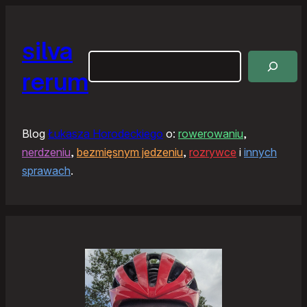
silva
Szukaj
rerum
Blog
Łukasza Horodeckiego
o:
rowerowaniu
,
nerdzeniu
,
bezmięsnym jedzeniu
,
rozrywce
i
innych
sprawach
.