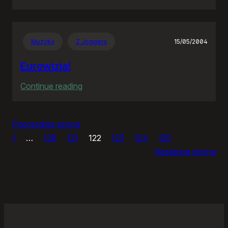
Panie
Otomo…
Muzyka
Z Joggera
15/05/2004
Eurowizja!
:
Continue reading
Eurowizja!
Poprzednia strona
1
…
120
121
122
123
124
125
Następna strona