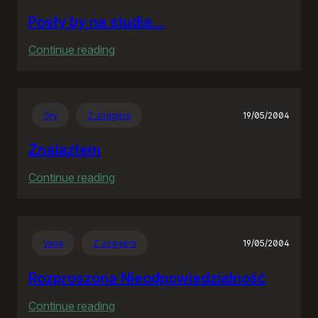
Posły by na studia…
:
Continue reading
Posły
by
na
Gry
Z Joggera
19/05/2004
studia…
Znalazłem
:
Continue reading
Znalazłem
Varia
Z Joggera
19/05/2004
Rozproszona Nieodpowiedzialność
:
Continue reading