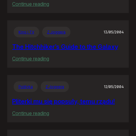
:
Continue reading
Projektujesz
w
tabelkach?
Kino i TV
Z Joggera
13/05/2004
OBUDŹ
SIĘ!
The Hitchhiker’s Guide to the Galaxy
:
Continue reading
The
Hitchhiker’s
Guide
Polityka
Z Joggera
12/05/2004
to
the
Pliterki mu się popsuły, temu rządu!
Galaxy
:
Continue reading
Pliterki
mu