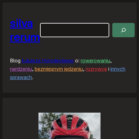
silva
Szukaj
rerum
Blog
Łukasza Horodeckiego
o:
rowerowaniu
,
nerdzeniu
,
bezmięsnym jedzeniu
,
rozrywce
i
innych
sprawach
.