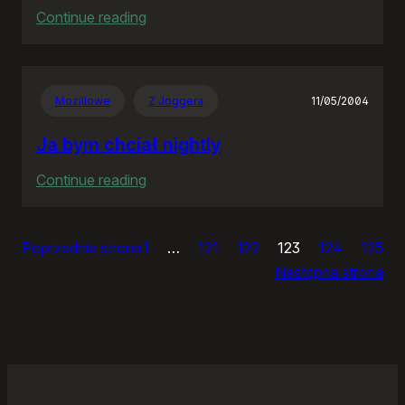
:
Continue reading
GW
pisze
o
Mozillowe
Z Joggera
11/05/2004
“kretynoakcji”
Ja bym chciał nightly
:
Continue reading
Ja
bym
Poprzednia strona
1
…
121
122
123
124
125
chciał
Następna strona
nightly