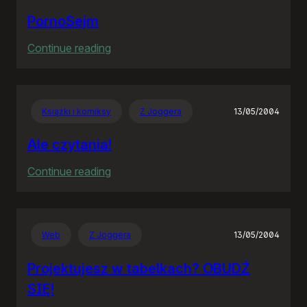
PornoSejm
:
Continue reading
PornoSejm
Książki i komiksy
Z Joggera
13/05/2004
Ale czytania!
:
Continue reading
Ale
czytania!
Web
Z Joggera
13/05/2004
Projektujesz w tabelkach? OBUDŹ
SIĘ!