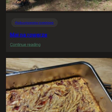
Podsumowania rowerowe
Maj na rowerze
:
Continue reading
Maj
na
rowerze