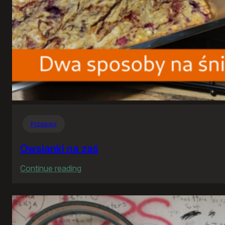
Przepisy
Owsianki na zaś
:
Continue reading
Owsianki
na
zaś