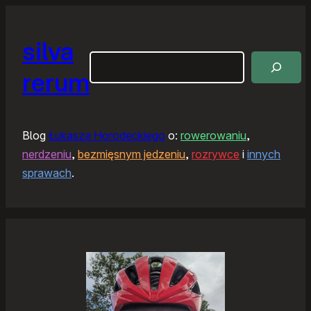
silva
Szukaj
rerum
Blog
Łukasza Horodeckiego
o:
rowerowaniu
,
nerdzeniu
,
bezmięsnym jedzeniu
,
rozrywce
i
innych
sprawach
.