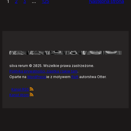
1
2
3
…
125
Następna strona
–
Tonearm,
nowy
klient
Tidala
dla
Linuksa
silva rerum © 2025. Wszelkie prawa zastrzeżone.
Polityka prywatności, ciastka i takie tam
.
Oparte na
WordPress
ie z motywem
Raft
autorstwa Otter.
Kanał RSS
Kanał Atom