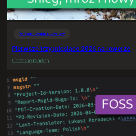
Podsumowania rowerowe
Pierwsze trzy miesiące 2026 na rowerze
:
Continue reading
Pierwsze
trzy
miesiące
2026
na
rowerze