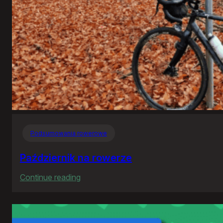
Podsumowania rowerowe
Październik na rowerze
:
Continue reading
Październik
na
rowerze