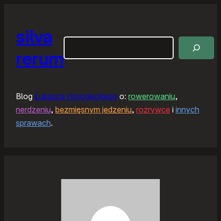
silva
Szukaj
rerum
Blog
Łukasza Horodeckiego
o:
rowerowaniu
,
nerdzeniu
,
bezmięsnym jedzeniu
,
rozrywce
i
innych
sprawach
.