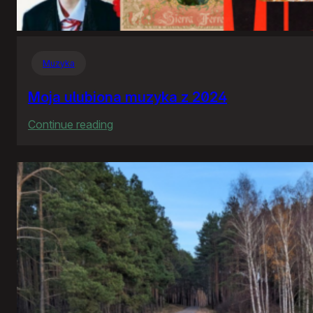
Muzyka
Moja ulubiona muzyka z 2024
:
Continue reading
Moja
ulubiona
muzyka
z
2024