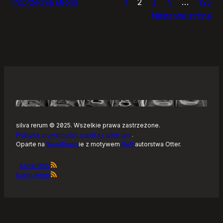
Poprzednia strona
1
2
3
4
…
125
Noteckie:
Następna strona
co
dalej?
silva rerum © 2025. Wszelkie prawa zastrzeżone.
Polityka prywatności, ciastka i takie tam
.
Oparte na
WordPress
ie z motywem
Raft
autorstwa Otter.
Kanał RSS
Kanał Atom