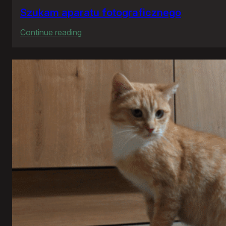
Szukam aparatu fotograficznego
:
Continue reading
Szukam
aparatu
fotograficznego