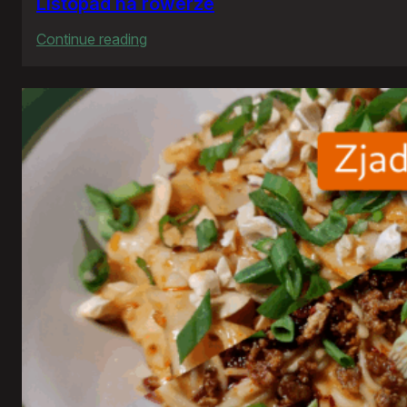
Listopad na rowerze
:
Continue reading
Listopad
na
rowerze