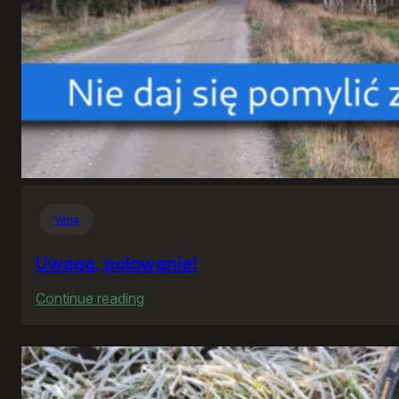
Varia
Uwaga, polowanie!
:
Continue reading
Uwaga,
polowanie!