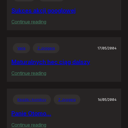
Sukces akcji googlowej
:
Continue reading
Sukces
akcji
googlowej
Varia
Z Joggera
17/05/2004
Maturalnych hec ciąg dalszy
:
Continue reading
Maturalnych
hec
ciąg
Książki i komiksy
Z Joggera
16/05/2004
dalszy
Panie Otomo…
:
Continue reading