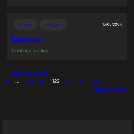
Panie
Otomo…
Muzyka
Z Joggera
15/05/2004
Eurowizja!
:
Continue reading
Eurowizja!
Poprzednia strona
1
…
120
121
122
123
124
125
Następna strona