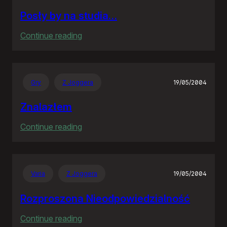
Posły by na studia…
:
Continue reading
Posły
by
na
Gry
Z Joggera
19/05/2004
studia…
Znalazłem
:
Continue reading
Znalazłem
Varia
Z Joggera
19/05/2004
Rozproszona Nieodpowiedzialność
:
Continue reading