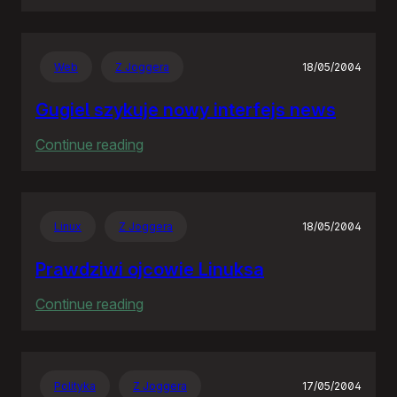
Rozproszona
Nieodpowiedzialność
Web
Z Joggera
18/05/2004
Gugiel szykuje nowy interfejs news
:
Continue reading
Gugiel
szykuje
nowy
Linux
Z Joggera
18/05/2004
interfejs
news
Prawdziwi ojcowie Linuksa
:
Continue reading
Prawdziwi
ojcowie
Linuksa
Polityka
Z Joggera
17/05/2004