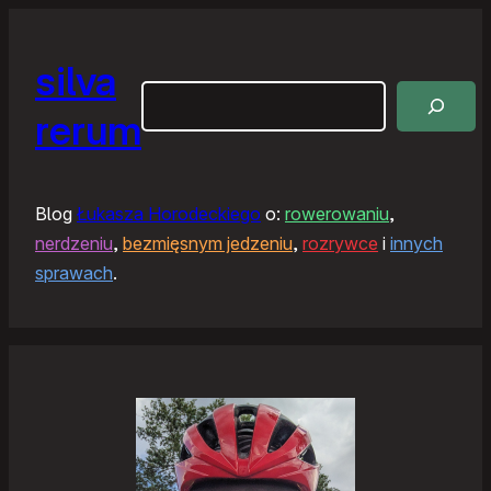
silva
Szukaj
rerum
Blog
Łukasza Horodeckiego
o:
rowerowaniu
,
nerdzeniu
,
bezmięsnym jedzeniu
,
rozrywce
i
innych
sprawach
.