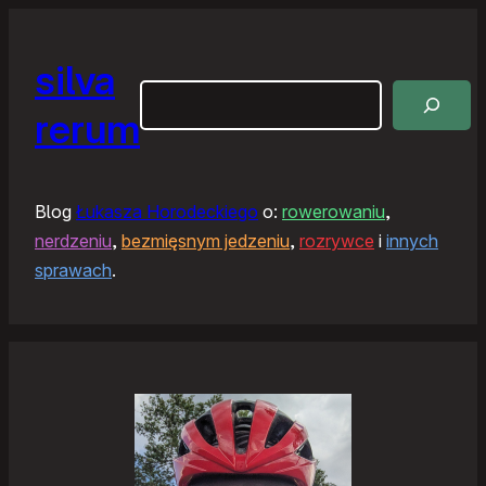
silva
Szukaj
rerum
Blog
Łukasza Horodeckiego
o:
rowerowaniu
,
nerdzeniu
,
bezmięsnym jedzeniu
,
rozrywce
i
innych
sprawach
.