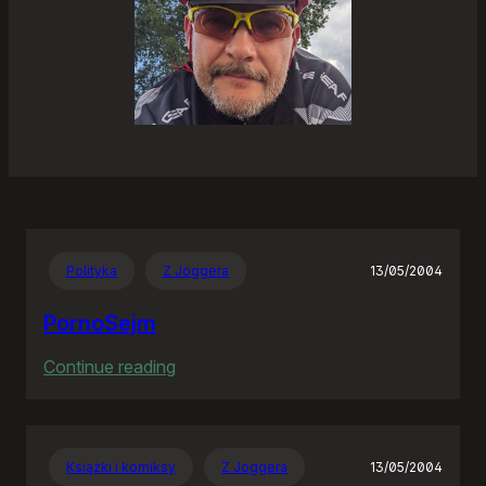
Polityka
Z Joggera
13/05/2004
PornoSejm
:
Continue reading
PornoSejm
Książki i komiksy
Z Joggera
13/05/2004