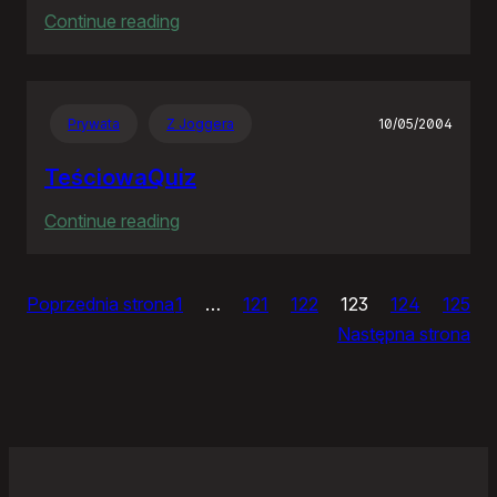
:
Continue reading
Ja
bym
chciał
Prywata
Z Joggera
10/05/2004
nightly
TeściowaQuiz
:
Continue reading
TeściowaQuiz
Poprzednia strona
1
…
121
122
123
124
125
Następna strona