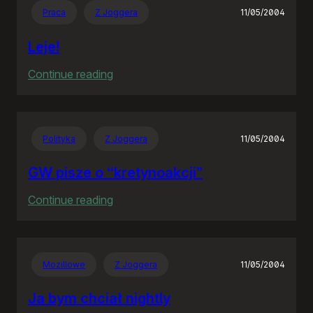
Praca
Z Joggera
11/05/2004
Leje!
:
Continue reading
Leje!
Polityka
Z Joggera
11/05/2004
GW pisze o “kretynoakcji”
:
Continue reading
GW
pisze
o
Mozillowe
Z Joggera
11/05/2004
“kretynoakcji”
Ja bym chciał nightly