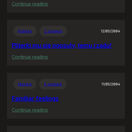
:
Continue reading
The
Hitchhiker’s
Guide
Polityka
Z Joggera
12/05/2004
to
the
Pliterki mu się popsuły, temu rządu!
Galaxy
:
Continue reading
Pliterki
mu
się
Muzyka
Z Joggera
11/05/2004
popsuły,
temu
Familiar feelings
rządu!
:
Continue reading
Familiar
feelings