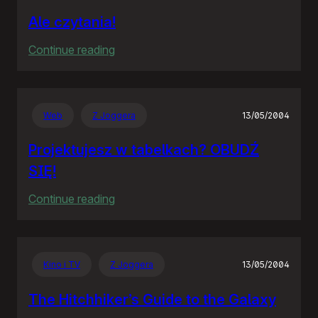
Ale czytania!
:
Continue reading
Ale
czytania!
Web
Z Joggera
13/05/2004
Projektujesz w tabelkach? OBUDŹ
SIĘ!
:
Continue reading
Projektujesz
w
tabelkach?
Kino i TV
Z Joggera
13/05/2004
OBUDŹ
SIĘ!
The Hitchhiker’s Guide to the Galaxy