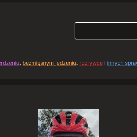
Szukaj
erdzeniu
,
bezmięsnym jedzeniu
,
rozrywce
i
innych spr