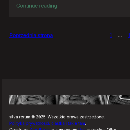
:
Continue reading
Ja
bym
chciał
Poprzednia strona
1
…
nightly
silva rerum © 2025. Wszelkie prawa zastrzeżone.
Polityka prywatności, ciastka i takie tam
.
Oparte na
WordPress
ie z motywem
Raft
autorstwa Otter.