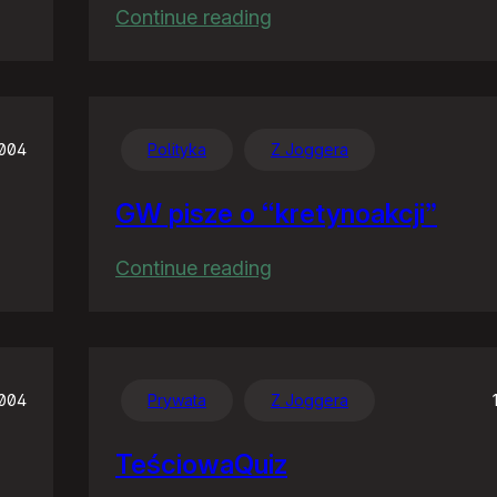
:
Continue reading
Familiar
feelings
2004
Polityka
Z Joggera
GW pisze o “kretynoakcji”
:
Continue reading
GW
pisze
o
“kretynoakcji”
2004
Prywata
Z Joggera
TeściowaQuiz