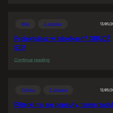
PornoSejm
Web
Z Joggera
13/05/
Projektujesz w tabelkach? OBUDŹ
SIĘ!
:
Continue reading
Projektujesz
w
tabelkach?
OBUDŹ
Polityka
Z Joggera
12/05/
SIĘ!
Pliterki mu się popsuły, temu rządu