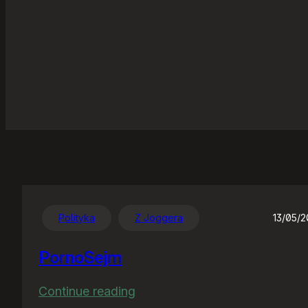
Polityka
Z Joggera
13/05/
PornoSejm
:
Continue reading