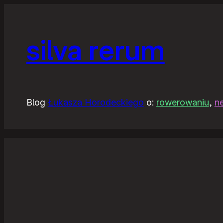
silva rerum
Blog
Łukasza Horodeckiego
o:
rowerowaniu
,
n