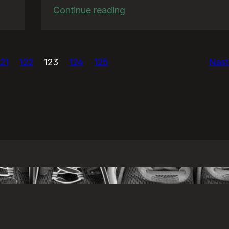
:
Continue reading
TeściowaQuiz
121
122
123
124
125
Nast