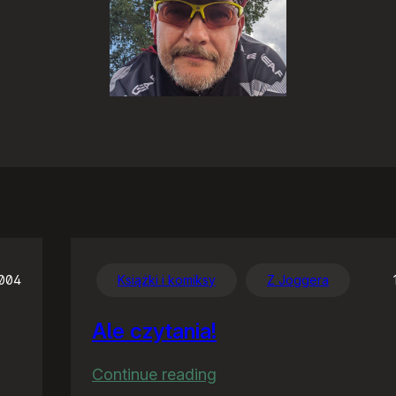
2004
Książki i komiksy
Z Joggera
Ale czytania!
:
Continue reading