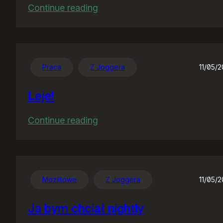
:
Continue reading
Pliterki
mu
się
popsuły,
Praca
Z Joggera
11/05/
temu
Leje!
rządu!
:
Continue reading
Leje!
Mozillowe
Z Joggera
11/05/
Ja bym chciał nightly