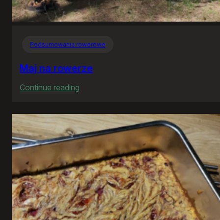
Podsumowania rowerowe
Maj na rowerze
:
Continue reading
Maj
na
rowerze