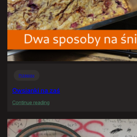
Przepisy
Owsianki na zaś
:
Continue reading
Owsianki
na
zaś