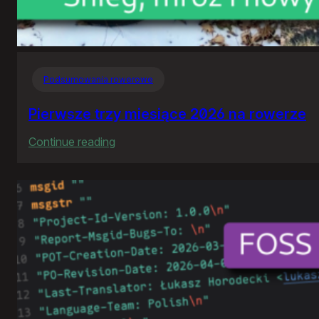
Podsumowania rowerowe
Pierwsze trzy miesiące 2026 na rowerze
:
Continue reading
Pierwsze
trzy
miesiące
2026
na
rowerze