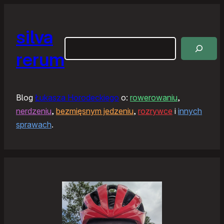
silva
Szukaj
rerum
Blog
Łukasza Horodeckiego
o:
rowerowaniu
,
nerdzeniu
,
bezmięsnym jedzeniu
,
rozrywce
i
innych
sprawach
.