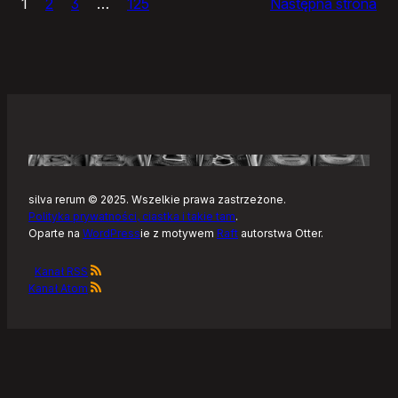
1
2
3
…
125
Następna strona
–
Tonearm,
nowy
klient
Tidala
dla
Linuksa
silva rerum © 2025. Wszelkie prawa zastrzeżone.
Polityka prywatności, ciastka i takie tam
.
Oparte na
WordPress
ie z motywem
Raft
autorstwa Otter.
Kanał RSS
Kanał Atom