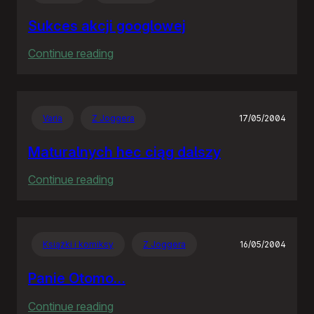
Sukces akcji googlowej
:
Continue reading
Sukces
akcji
googlowej
Varia
Z Joggera
17/05/2004
Maturalnych hec ciąg dalszy
:
Continue reading
Maturalnych
hec
ciąg
Książki i komiksy
Z Joggera
16/05/2004
dalszy
Panie Otomo…
:
Continue reading