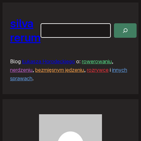
silva
Szukaj
rerum
Blog
Łukasza Horodeckiego
o:
rowerowaniu
,
nerdzeniu
,
bezmięsnym jedzeniu
,
rozrywce
i
innych
sprawach
.