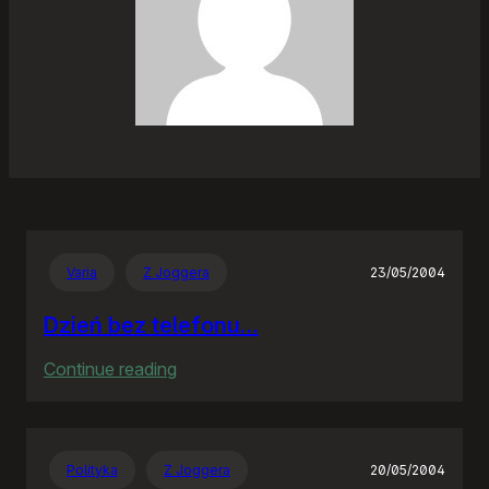
Varia
Z Joggera
23/05/2004
Dzień bez telefonu…
:
Continue reading
Dzień
bez
telefonu…
Polityka
Z Joggera
20/05/2004