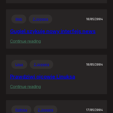
Rozproszona
Nieodpowiedzialność
Web
Z Joggera
18/05/2004
Gugiel szykuje nowy interfejs news
:
Continue reading
Gugiel
szykuje
nowy
Linux
Z Joggera
18/05/2004
interfejs
news
Prawdziwi ojcowie Linuksa
:
Continue reading
Prawdziwi
ojcowie
Linuksa
Polityka
Z Joggera
17/05/2004