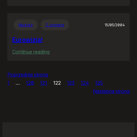
Panie
Otomo…
Muzyka
Z Joggera
15/05/2004
Eurowizja!
:
Continue reading
Eurowizja!
Poprzednia strona
1
…
120
121
122
123
124
125
Następna strona