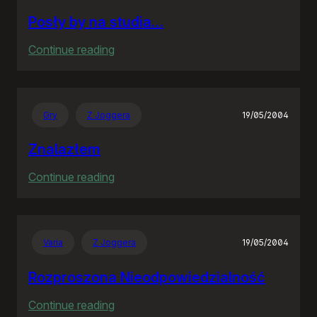
Posły by na studia…
:
Continue reading
Posły
by
na
Gry
Z Joggera
19/05/2004
studia…
Znalazłem
:
Continue reading
Znalazłem
Varia
Z Joggera
19/05/2004
Rozproszona Nieodpowiedzialność
:
Continue reading