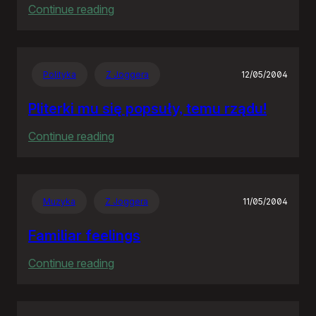
:
Continue reading
The
Hitchhiker’s
Guide
Polityka
Z Joggera
12/05/2004
to
the
Pliterki mu się popsuły, temu rządu!
Galaxy
:
Continue reading
Pliterki
mu
się
Muzyka
Z Joggera
11/05/2004
popsuły,
temu
Familiar feelings
rządu!
:
Continue reading
Familiar
feelings