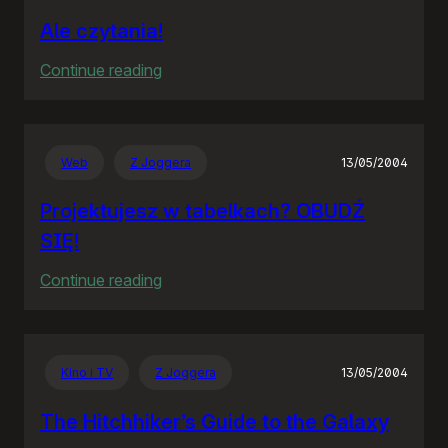
Ale czytania!
:
Continue reading
Ale
czytania!
Web
Z Joggera
13/05/2004
Projektujesz w tabelkach? OBUDŹ
SIĘ!
:
Continue reading
Projektujesz
w
tabelkach?
Kino i TV
Z Joggera
13/05/2004
OBUDŹ
SIĘ!
The Hitchhiker’s Guide to the Galaxy