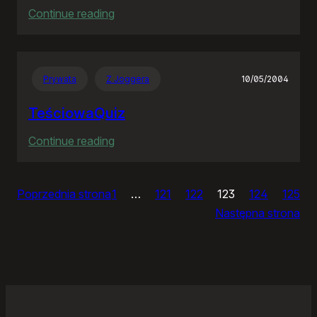
:
Continue reading
Ja
bym
chciał
Prywata
Z Joggera
10/05/2004
nightly
TeściowaQuiz
:
Continue reading
TeściowaQuiz
Poprzednia strona
1
…
121
122
123
124
125
Następna strona