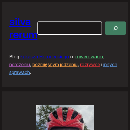
silva
Szukaj
rerum
Blog
Łukasza Horodeckiego
o:
rowerowaniu
,
nerdzeniu
,
bezmięsnym jedzeniu
,
rozrywce
i
innych
sprawach
.