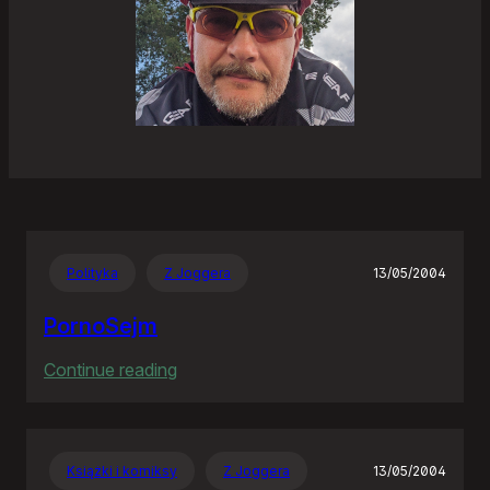
Polityka
Z Joggera
13/05/2004
PornoSejm
:
Continue reading
PornoSejm
Książki i komiksy
Z Joggera
13/05/2004