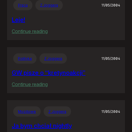
Praca
Z Joggera
11/05/2004
Leje!
:
Continue reading
Leje!
Polityka
Z Joggera
11/05/2004
GW pisze o “kretynoakcji”
:
Continue reading
GW
pisze
o
Mozillowe
Z Joggera
11/05/2004
“kretynoakcji”
Ja bym chciał nightly