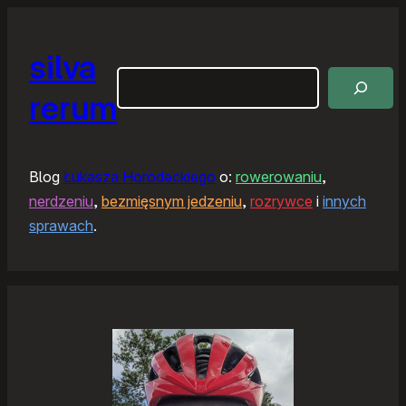
silva
Szukaj
rerum
Blog
Łukasza Horodeckiego
o:
rowerowaniu
,
nerdzeniu
,
bezmięsnym jedzeniu
,
rozrywce
i
innych
sprawach
.