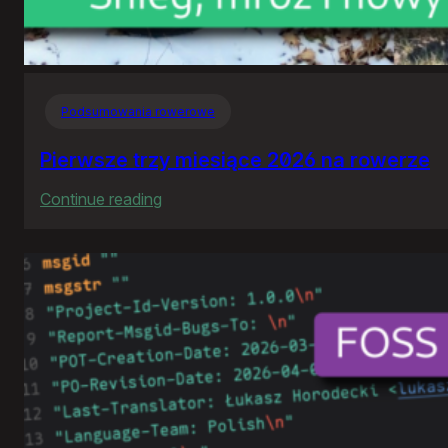
Podsumowania rowerowe
Pierwsze trzy miesiące 2026 na rowerze
:
Continue reading
Pierwsze
trzy
miesiące
2026
na
rowerze