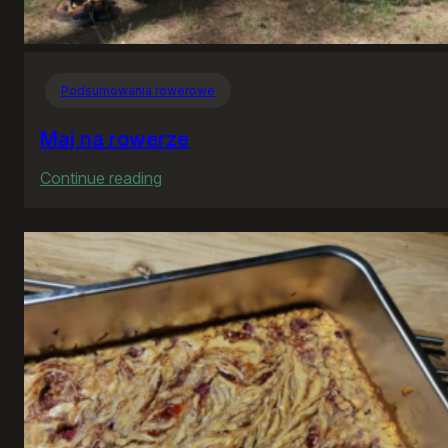
Podsumowania rowerowe
Maj na rowerze
:
Continue reading
Maj
na
rowerze