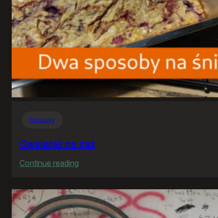
Przepisy
Owsianki na zaś
:
Continue reading
Owsianki
na
zaś