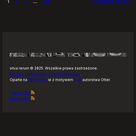
1
2
3
…
125
Następna strona
–
Tonearm,
nowy
klient
Tidala
dla
Linuksa
silva rerum © 2025. Wszelkie prawa zastrzeżone.
Polityka prywatności, ciastka i takie tam
.
Oparte na
WordPress
ie z motywem
Raft
autorstwa Otter.
Kanał RSS
Kanał Atom