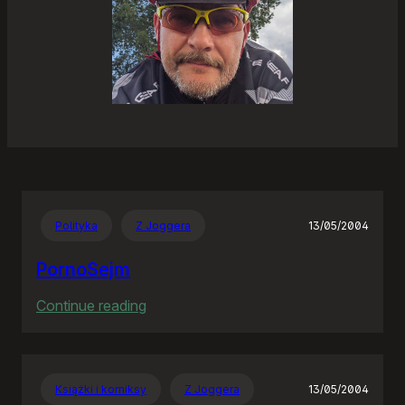
Polityka
Z Joggera
13/05/2004
PornoSejm
:
Continue reading
PornoSejm
Książki i komiksy
Z Joggera
13/05/2004