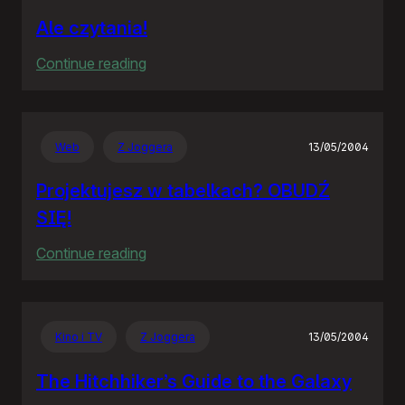
Ale czytania!
:
Continue reading
Ale
czytania!
Web
Z Joggera
13/05/2004
Projektujesz w tabelkach? OBUDŹ
SIĘ!
:
Continue reading
Projektujesz
w
tabelkach?
Kino i TV
Z Joggera
13/05/2004
OBUDŹ
SIĘ!
The Hitchhiker’s Guide to the Galaxy