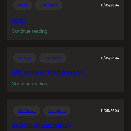
Praca
Z Joggera
11/05/2004
Leje!
:
Continue reading
Leje!
Polityka
Z Joggera
11/05/2004
GW pisze o “kretynoakcji”
:
Continue reading
GW
pisze
o
Mozillowe
Z Joggera
11/05/2004
“kretynoakcji”
Ja bym chciał nightly