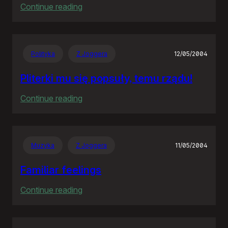
:
Continue reading
The
Hitchhiker’s
Guide
Polityka
Z Joggera
12/05/2004
to
the
Pliterki mu się popsuły, temu rządu!
Galaxy
:
Continue reading
Pliterki
mu
się
Muzyka
Z Joggera
11/05/2004
popsuły,
temu
Familiar feelings
rządu!
:
Continue reading
Familiar
feelings