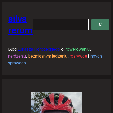
silva
Szukaj
rerum
Blog
Łukasza Horodeckiego
o:
rowerowaniu
,
nerdzeniu
,
bezmięsnym jedzeniu
,
rozrywce
i
innych
sprawach
.