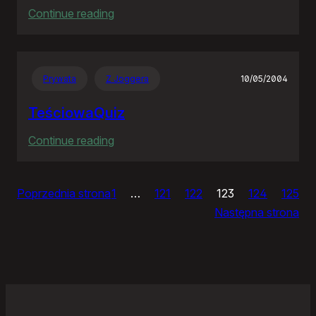
:
Continue reading
Ja
bym
chciał
Prywata
Z Joggera
10/05/2004
nightly
TeściowaQuiz
:
Continue reading
TeściowaQuiz
Poprzednia strona
1
…
121
122
123
124
125
Następna strona