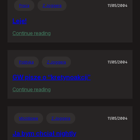
Praca
Z Joggera
11/05/2004
Leje!
:
Continue reading
Leje!
Polityka
Z Joggera
11/05/2004
GW pisze o “kretynoakcji”
:
Continue reading
GW
pisze
o
Mozillowe
Z Joggera
11/05/2004
“kretynoakcji”
Ja bym chciał nightly