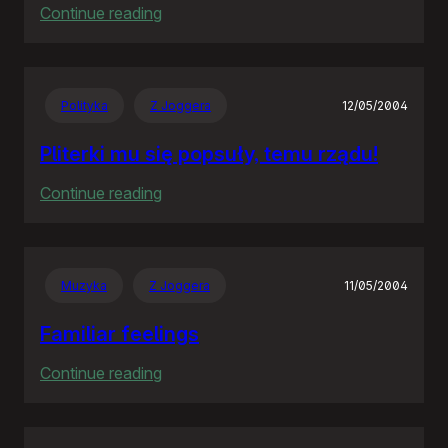
:
Continue reading
The
Hitchhiker’s
Guide
Polityka
Z Joggera
12/05/2004
to
the
Pliterki mu się popsuły, temu rządu!
Galaxy
:
Continue reading
Pliterki
mu
się
Muzyka
Z Joggera
11/05/2004
popsuły,
temu
Familiar feelings
rządu!
:
Continue reading
Familiar
feelings