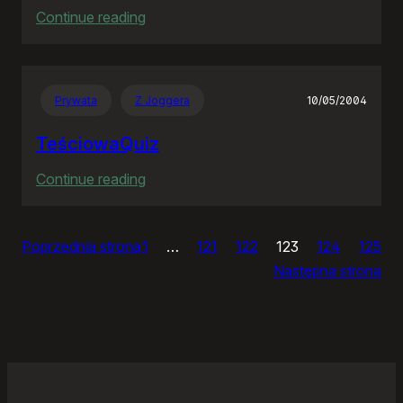
:
Continue reading
Ja
bym
chciał
Prywata
Z Joggera
10/05/2004
nightly
TeściowaQuiz
:
Continue reading
TeściowaQuiz
Poprzednia strona
1
…
121
122
123
124
125
Następna strona