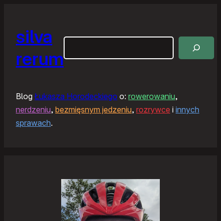
silva
Szukaj
rerum
Blog
Łukasza Horodeckiego
o:
rowerowaniu
,
nerdzeniu
,
bezmięsnym jedzeniu
,
rozrywce
i
innych
sprawach
.