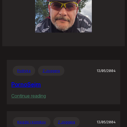
Polityka
Z Joggera
13/05/2004
PornoSejm
:
Continue reading
PornoSejm
Książki i komiksy
Z Joggera
13/05/2004