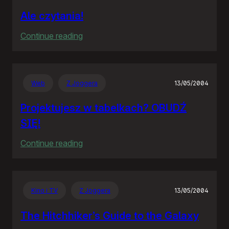
Ale czytania!
:
Continue reading
Ale
czytania!
Web
Z Joggera
13/05/2004
Projektujesz w tabelkach? OBUDŹ
SIĘ!
:
Continue reading
Projektujesz
w
tabelkach?
Kino i TV
Z Joggera
13/05/2004
OBUDŹ
SIĘ!
The Hitchhiker’s Guide to the Galaxy