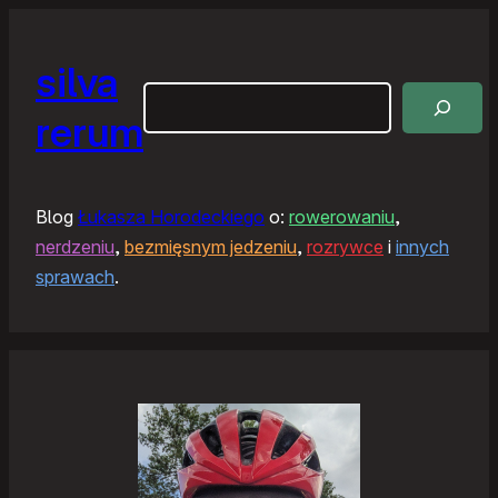
silva
Szukaj
rerum
Blog
Łukasza Horodeckiego
o:
rowerowaniu
,
nerdzeniu
,
bezmięsnym jedzeniu
,
rozrywce
i
innych
sprawach
.