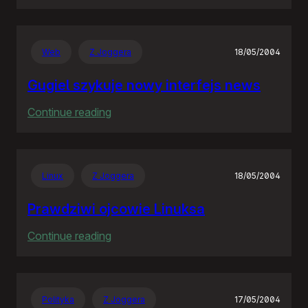
Rozproszona
Nieodpowiedzialność
Web
Z Joggera
18/05/2004
Gugiel szykuje nowy interfejs news
:
Continue reading
Gugiel
szykuje
nowy
Linux
Z Joggera
18/05/2004
interfejs
news
Prawdziwi ojcowie Linuksa
:
Continue reading
Prawdziwi
ojcowie
Linuksa
Polityka
Z Joggera
17/05/2004