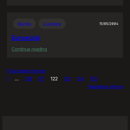
Panie
Otomo…
Muzyka
Z Joggera
15/05/2004
Eurowizja!
:
Continue reading
Eurowizja!
Poprzednia strona
1
…
120
121
122
123
124
125
Następna strona