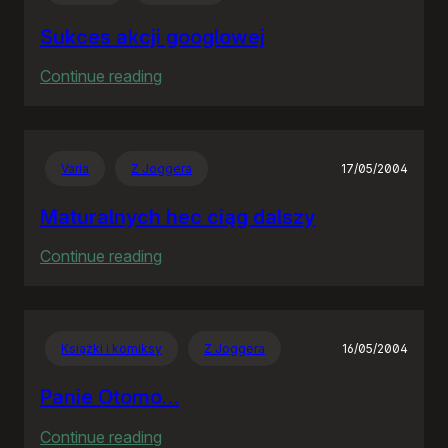
Sukces akcji googlowej
:
Continue reading
Sukces
akcji
googlowej
Varia
Z Joggera
17/05/2004
Maturalnych hec ciąg dalszy
:
Continue reading
Maturalnych
hec
ciąg
Książki i komiksy
Z Joggera
16/05/2004
dalszy
Panie Otomo…
:
Continue reading