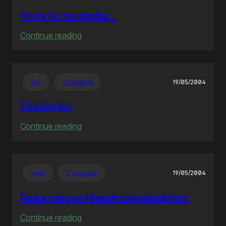
Posły by na studia…
:
Continue reading
Posły
by
na
Gry
Z Joggera
19/05/2004
studia…
Znalazłem
:
Continue reading
Znalazłem
Varia
Z Joggera
19/05/2004
Rozproszona Nieodpowiedzialność
:
Continue reading