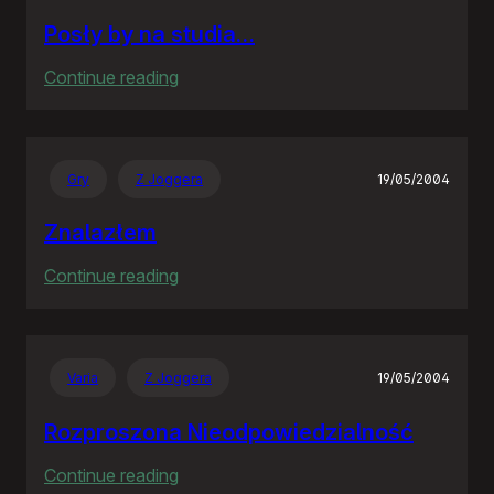
Posły by na studia…
:
Continue reading
Posły
by
na
Gry
Z Joggera
19/05/2004
studia…
Znalazłem
:
Continue reading
Znalazłem
Varia
Z Joggera
19/05/2004
Rozproszona Nieodpowiedzialność
:
Continue reading