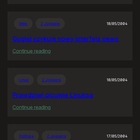
Rozproszona
Nieodpowiedzialność
Web
Z Joggera
18/05/2004
Gugiel szykuje nowy interfejs news
:
Continue reading
Gugiel
szykuje
nowy
Linux
Z Joggera
18/05/2004
interfejs
news
Prawdziwi ojcowie Linuksa
:
Continue reading
Prawdziwi
ojcowie
Linuksa
Polityka
Z Joggera
17/05/2004