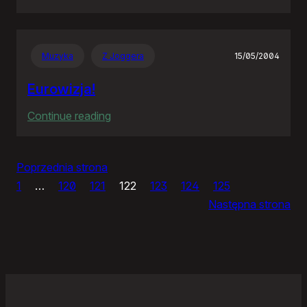
Panie
Otomo…
Muzyka
Z Joggera
15/05/2004
Eurowizja!
:
Continue reading
Eurowizja!
Poprzednia strona
1
…
120
121
122
123
124
125
Następna strona