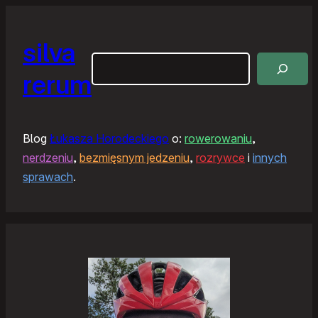
silva
Szukaj
rerum
Blog
Łukasza Horodeckiego
o:
rowerowaniu
,
nerdzeniu
,
bezmięsnym jedzeniu
,
rozrywce
i
innych
sprawach
.