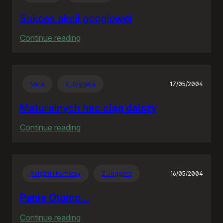
Sukces akcji googlowej
:
Continue reading
Sukces
akcji
googlowej
Varia
Z Joggera
17/05/2004
Maturalnych hec ciąg dalszy
:
Continue reading
Maturalnych
hec
ciąg
Książki i komiksy
Z Joggera
16/05/2004
dalszy
Panie Otomo…
:
Continue reading