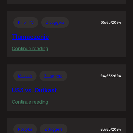
Jeden
błąd,
pięć
Kino i TV
Z Joggera
05/05/2004
lat,
siedem
Tłumaczenie
milionów
:
Continue reading
Tłumaczenie
Muzyka
Z Joggera
04/05/2004
US3 vs. Outkast
:
Continue reading
US3
vs.
Outkast
Polityka
Z Joggera
03/05/2004