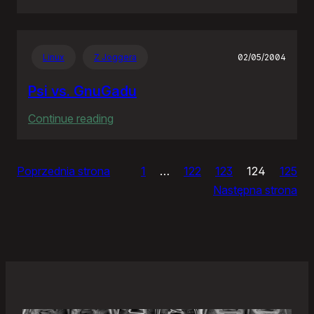
Zjazdy
klasowe
Linux
Z Joggera
02/05/2004
Psi vs. GnuGadu
:
Continue reading
Psi
vs.
Poprzednia strona
1
…
122
123
124
125
GnuGadu
Następna strona