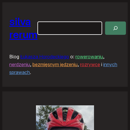
silva
Szukaj
rerum
Blog
Łukasza Horodeckiego
o:
rowerowaniu
,
nerdzeniu
,
bezmięsnym jedzeniu
,
rozrywce
i
innych
sprawach
.