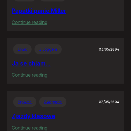
Papatki panie Miller
:
Continue reading
Papatki
panie
Miller
Linux
Z Joggera
03/05/2004
Ja se chlam…
:
Continue reading
Ja
se
chlam…
Prywata
Z Joggera
03/05/2004
Zjazdy klasowe
:
Continue reading