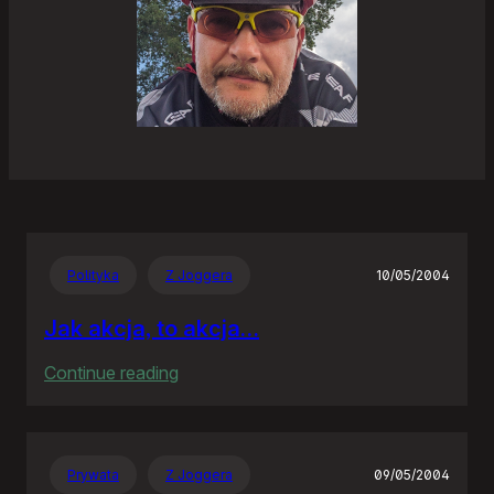
Polityka
Z Joggera
10/05/2004
Jak akcja, to akcja…
:
Continue reading
Jak
akcja,
to
Prywata
Z Joggera
09/05/2004
akcja…