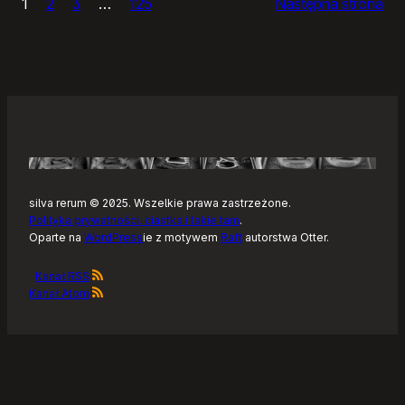
1
2
3
…
125
Następna strona
–
Tonearm,
nowy
klient
Tidala
dla
Linuksa
silva rerum © 2025. Wszelkie prawa zastrzeżone.
Polityka prywatności, ciastka i takie tam
.
Oparte na
WordPress
ie z motywem
Raft
autorstwa Otter.
Kanał RSS
Kanał Atom