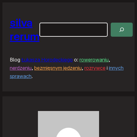
silva
Szukaj
rerum
Blog
Łukasza Horodeckiego
o:
rowerowaniu
,
nerdzeniu
,
bezmięsnym jedzeniu
,
rozrywce
i
innych
sprawach
.