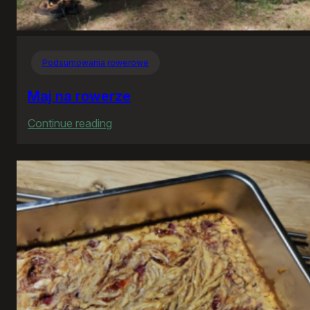
Podsumowania rowerowe
Maj na rowerze
:
Continue reading
Maj
na
rowerze