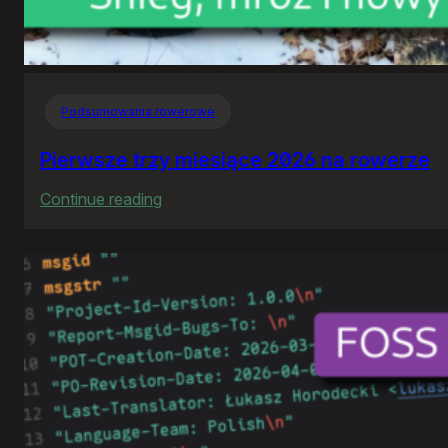
Podsumowania rowerowe
Pierwsze trzy miesiące 2026 na rowerze
:
Continue reading
Pierwsze
trzy
miesiące
2026
na
rowerze