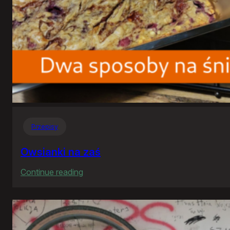
Przepisy
Owsianki na zaś
:
Continue reading
Owsianki
na
zaś