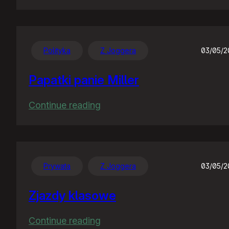
Tłumaczenie
Polityka
Z Joggera
03/05/
Papatki panie Miller
:
Continue reading
Papatki
panie
Miller
Prywata
Z Joggera
03/05/
Zjazdy klasowe
:
Continue reading