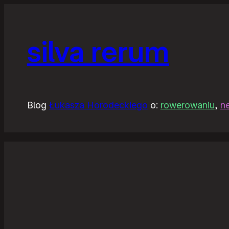
silva rerum
Blog
Łukasza Horodeckiego
o:
rowerowaniu
,
n