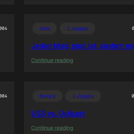
Rodzinne
rozrywki
004
Varia
Z Joggera
Jeden błąd, pięć lat, siedem m
:
Continue reading
Jeden
błąd,
pięć
lat,
2004
Muzyka
Z Joggera
0
siedem
US3 vs. Outkast
milionów
:
Continue reading