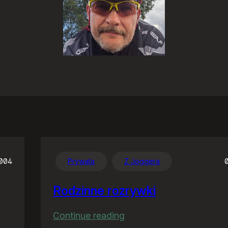
2004
Prywata
Z Joggera
Rodzinne rozrywki
:
Continue reading