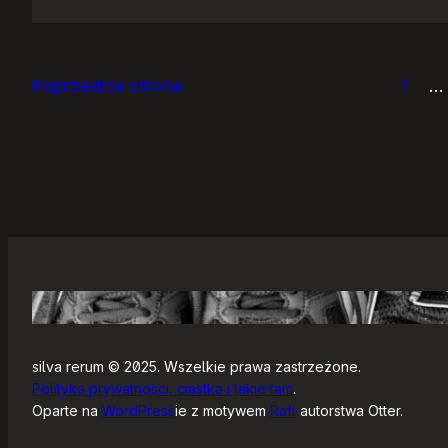
Zjazdy
klasowe
Poprzednia strona
1
…
silva rerum © 2025. Wszelkie prawa zastrzeżone.
Polityka prywatności, ciastka i takie tam
.
Oparte na
WordPress
ie z motywem
Raft
autorstwa Otter.