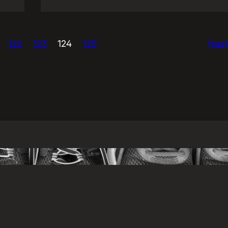
Psi
vs.
GnuGadu
122
123
124
125
Nast