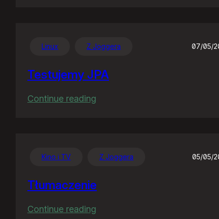
Jak
akcja,
to
akcja…
Linux
Z Joggera
07/05/2
Testujemy JPA
:
Continue reading
Testujemy
JPA
Kino i TV
Z Joggera
05/05/
Tłumaczenie
:
Continue reading