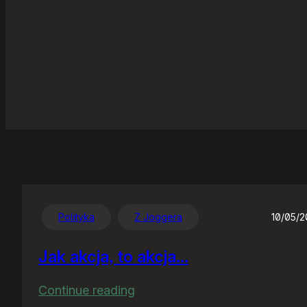
Polityka
Z Joggera
10/05/
Jak akcja, to akcja…
:
Continue reading