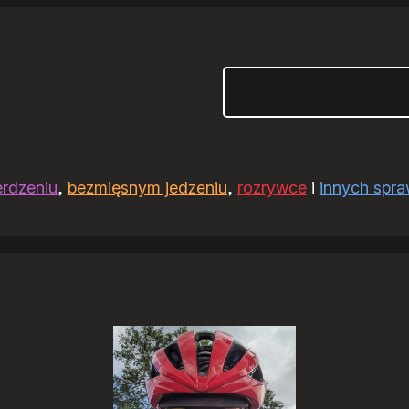
Szukaj
erdzeniu
,
bezmięsnym jedzeniu
,
rozrywce
i
innych spr