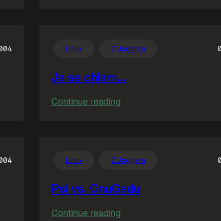
US3
vs.
Outkast
2004
Linux
Z Joggera
Ja se chlam…
:
Continue reading
Ja
se
chlam…
2004
Linux
Z Joggera
Psi vs. GnuGadu
:
Continue reading