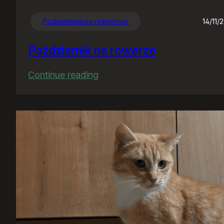
Podsumowania rowerowe
14/11/
Październik na rowerze
:
Continue reading
Październik
na
rowerze