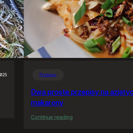
2025
Przepisy
Dwa proste przepisy na azjaty
makarony
:
Continue reading
Dwa