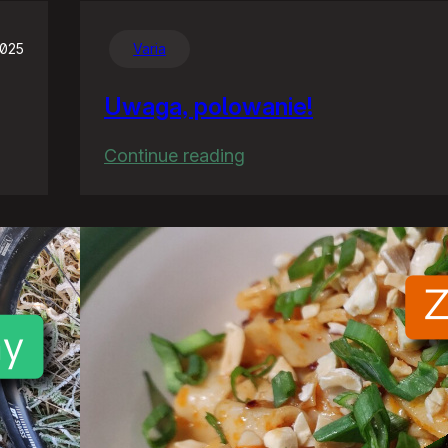
2025
Varia
Uwaga, polowanie!
:
Continue reading
Uwaga,
polowanie!