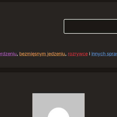
Szukaj
erdzeniu
,
bezmięsnym jedzeniu
,
rozrywce
i
innych spr