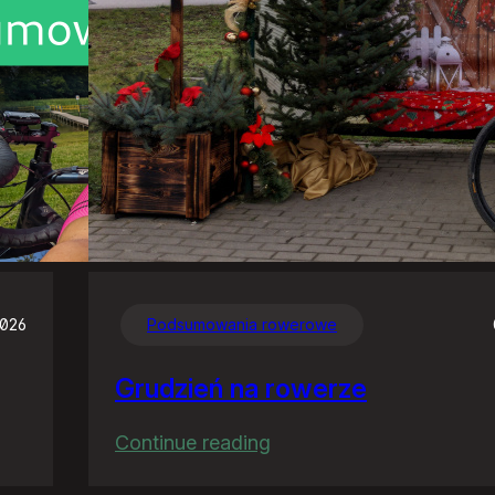
2026
Podsumowania rowerowe
Grudzień na rowerze
:
Continue reading
Grudzień