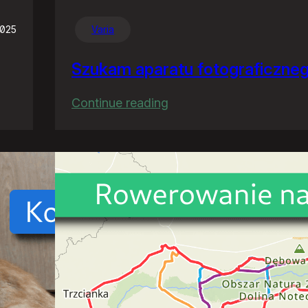
2025
Varia
Szukam aparatu fotograficzne
:
Continue reading
Szukam
aparatu
fotograficznego