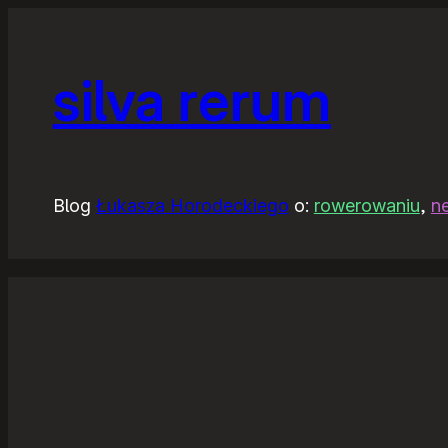
silva rerum
Blog
Łukasza Horodeckiego
o:
rowerowaniu
,
n