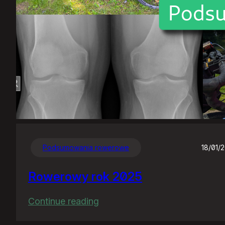
Podsumowania rowerowe
18/01/
Rowerowy rok 2025
:
Continue reading
Rowerowy