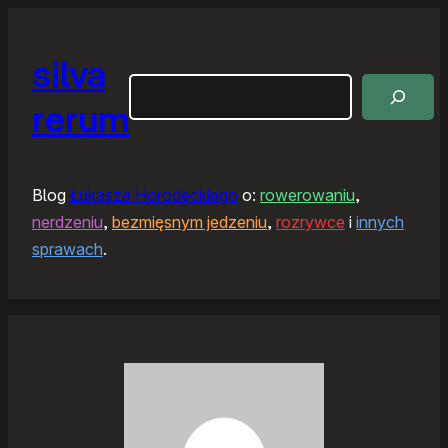
silva
Szukaj
rerum
Blog
Łukasza Horodeckiego
o:
rowerowaniu
,
nerdzeniu
,
bezmięsnym jedzeniu
,
rozrywce
i
innych
sprawach
.