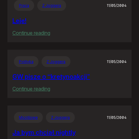
Praca
Z Joggera
11/05/2004
Leje!
:
Continue reading
Leje!
Polityka
Z Joggera
11/05/2004
GW pisze o “kretynoakcji”
:
Continue reading
GW
pisze
o
Mozillowe
Z Joggera
11/05/2004
“kretynoakcji”
Ja bym chciał nightly