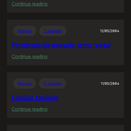
:
Continue reading
The
Hitchhiker’s
Guide
Polityka
Z Joggera
12/05/2004
to
the
Pliterki mu się popsuły, temu rządu!
Galaxy
:
Continue reading
Pliterki
mu
się
Muzyka
Z Joggera
11/05/2004
popsuły,
temu
Familiar feelings
rządu!
:
Continue reading
Familiar
feelings