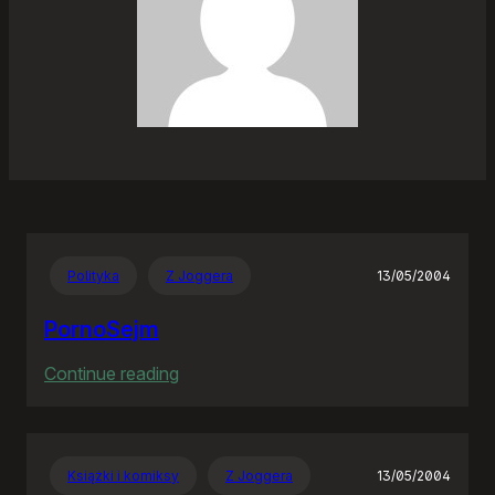
Polityka
Z Joggera
13/05/2004
PornoSejm
:
Continue reading
PornoSejm
Książki i komiksy
Z Joggera
13/05/2004