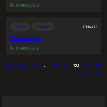
:
Continue reading
Ja
bym
chciał
Prywata
Z Joggera
10/05/2004
nightly
TeściowaQuiz
:
Continue reading
TeściowaQuiz
Poprzednia strona
1
…
121
122
123
124
125
Następna strona