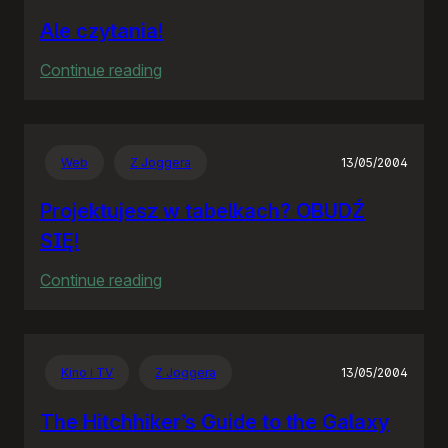
Ale czytania!
:
Continue reading
Ale
czytania!
Web
Z Joggera
13/05/2004
Projektujesz w tabelkach? OBUDŹ
SIĘ!
:
Continue reading
Projektujesz
w
tabelkach?
Kino i TV
Z Joggera
13/05/2004
OBUDŹ
SIĘ!
The Hitchhiker’s Guide to the Galaxy