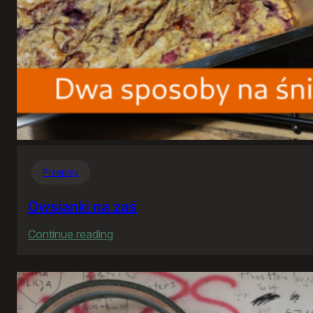
Przepisy
Owsianki na zaś
:
Continue reading
Owsianki
na
zaś