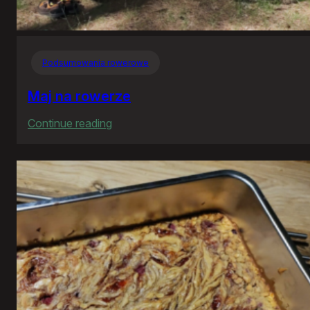
Podsumowania rowerowe
Maj na rowerze
:
Continue reading
Maj
na
rowerze