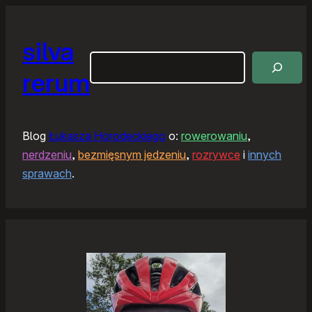
silva
Szukaj
rerum
Blog
Łukasza Horodeckiego
o:
rowerowaniu
,
nerdzeniu
,
bezmięsnym jedzeniu
,
rozrywce
i
innych
sprawach
.