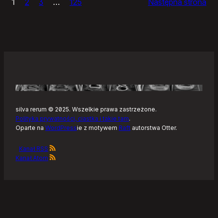
1
2
3
…
125
Następna strona
–
Tonearm,
nowy
klient
Tidala
dla
Linuksa
silva rerum © 2025. Wszelkie prawa zastrzeżone.
Polityka prywatności, ciastka i takie tam
.
Oparte na
WordPress
ie z motywem
Raft
autorstwa Otter.
Kanał RSS
Kanał Atom