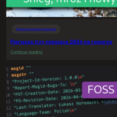
Podsumowania rowerowe
Pierwsze trzy miesiące 2026 na rowerze
:
Continue reading
Pierwsze
trzy
miesiące
2026
na
rowerze