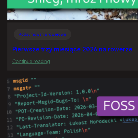
Podsumowania rowerowe
Pierwsze trzy miesiące 2026 na rowerze
:
Continue reading
Pierwsze
trzy
miesiące
2026
na
rowerze