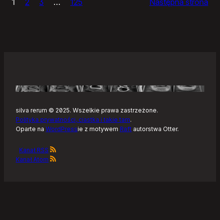
1
2
3
…
125
Następna strona
–
Tonearm,
nowy
klient
Tidala
dla
Linuksa
silva rerum © 2025. Wszelkie prawa zastrzeżone.
Polityka prywatności, ciastka i takie tam
.
Oparte na
WordPress
ie z motywem
Raft
autorstwa Otter.
Kanał RSS
Kanał Atom