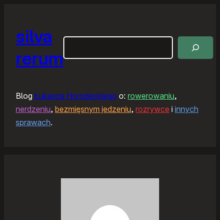
silva
Szukaj
rerum
Blog
Łukasza Horodeckiego
o:
rowerowaniu
,
nerdzeniu
,
bezmięsnym jedzeniu
,
rozrywce
i
innych
sprawach
.