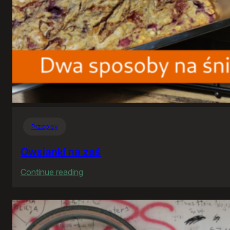
Przepisy
Owsianki na zaś
:
Continue reading
Owsianki
na
zaś