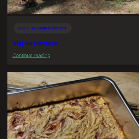
Podsumowania rowerowe
Maj na rowerze
:
Continue reading
Maj
na
rowerze