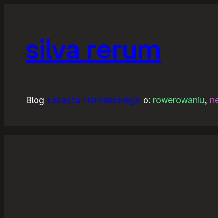
silva rerum
Blog
Łukasza Horodeckiego
o:
rowerowaniu
,
n