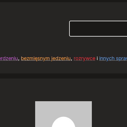
Szukaj
erdzeniu
,
bezmięsnym jedzeniu
,
rozrywce
i
innych spr