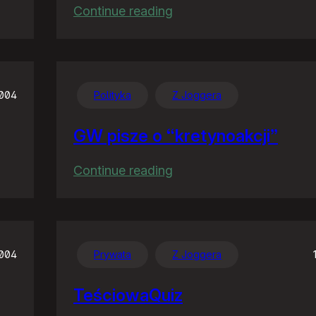
:
Continue reading
Familiar
feelings
2004
Polityka
Z Joggera
GW pisze o “kretynoakcji”
:
Continue reading
GW
pisze
o
“kretynoakcji”
2004
Prywata
Z Joggera
TeściowaQuiz