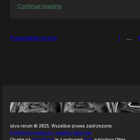
:
Continue reading
Ja
bym
chciał
Poprzednia strona
1
…
nightly
silva rerum © 2025. Wszelkie prawa zastrzeżone.
Polityka prywatności, ciastka i takie tam
.
Oparte na
WordPress
ie z motywem
Raft
autorstwa Otter.