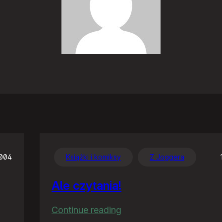
2004
Książki i komiksy
Z Joggera
Ale czytania!
:
Continue reading