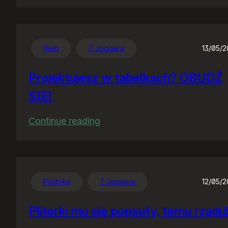
PornoSejm
Web
Z Joggera
13/05/
Projektujesz w tabelkach? OBUDŹ
SIĘ!
:
Continue reading
Projektujesz
w
tabelkach?
OBUDŹ
Polityka
Z Joggera
12/05/
SIĘ!
Pliterki mu się popsuły, temu rządu