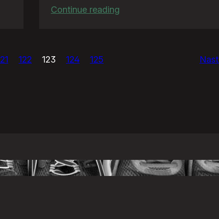
:
Continue reading
TeściowaQuiz
121
122
123
124
125
Nast