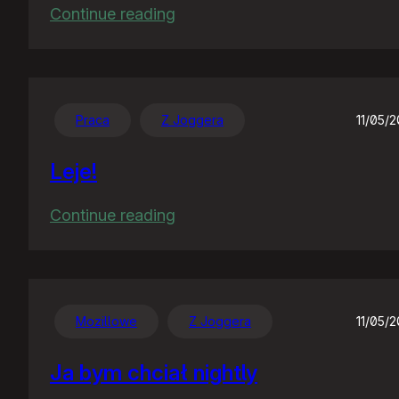
:
Continue reading
Pliterki
mu
się
popsuły,
Praca
Z Joggera
11/05/
temu
Leje!
rządu!
:
Continue reading
Leje!
Mozillowe
Z Joggera
11/05/
Ja bym chciał nightly