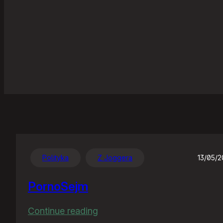
Polityka
Z Joggera
13/05/
PornoSejm
:
Continue reading