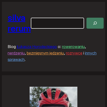
silva
Szukaj
rerum
Blog
Łukasza Horodeckiego
o:
rowerowaniu
,
nerdzeniu
,
bezmięsnym jedzeniu
,
rozrywce
i
innych
sprawach
.