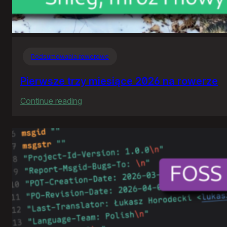
Podsumowania rowerowe
Pierwsze trzy miesiące 2026 na rowerze
:
Continue reading
Pierwsze
trzy
miesiące
2026
na
rowerze