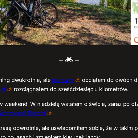
–
–
ning dwukrotnie, ale
pierwszy
obciąłem do dwóch dych
ugi
rozciągnąłem do sześćdziesięciu kilometrów.
w weekend. W niedzielę wstałem o świcie, zaraz po o
Koronowa i Tucholi
.
trasę odwrotnie, ale uświadomiłem sobie, że w takim
o po lasach i zmieniłem kierunek jazdy.