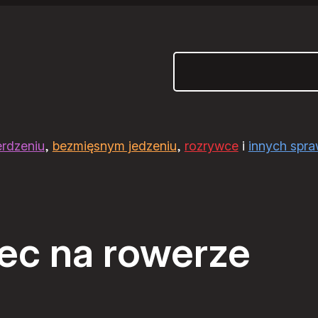
Szukaj
erdzeniu
,
bezmięsnym jedzeniu
,
rozrywce
i
innych spr
ec na rowerze