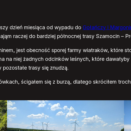
szy dzień miesiąca od wypadu do
Gołańczy i Margoni
ająm raczej do bardziej północnej trasy Szamocin – P
em, jest obecność sporej farmy wiatraków, które stoj
e ma na niej żadnych odcinków leśnych, które dawałyby
 pozostałe trasy się znudzą.
rówkach, ścigałem się z burzą, dlatego skróciłem troc