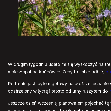
W drugim tygodniu udało mi się wyskoczyć na tre
mnie złapał na końcówce. Żeby to sobie odbić,
dr
Po treningach byłem gotowy na dłuższe jechanie 
odstrzelony w lycrę i prosto od urny ruszyłem do
Jeszcze dzień wcześniej planowałem pojechać tę 
miałbym za sobą ponad sto kilometrów, w tym spor