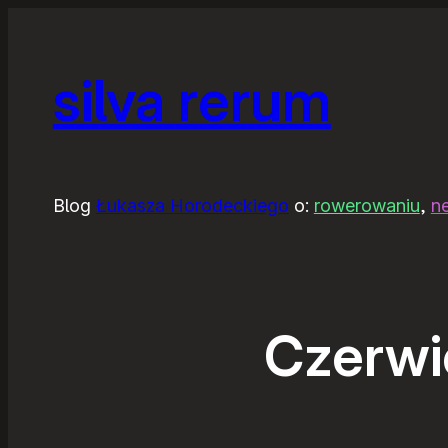
silva rerum
Blog
Łukasza Horodeckiego
o:
rowerowaniu
,
n
Czerwi