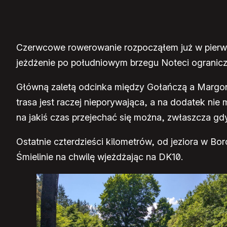
Czerwcowe rowerowanie rozpocząłem już w pierw
jeżdżenie po południowym brzegu Noteci ogranicz
Główną zaletą odcinka między Gołańczą a Margonin
trasa jest raczej nieporywająca, a na dodatek ni
na jakiś czas przejechać się można, zwłaszcza gdy
Ostatnie czterdzieści kilometrów, od jeziora w Bo
Śmielinie na chwilę wjeżdżając na DK10.