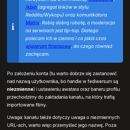
/kbin
(agregat linków w stylu
Reddita/Wykopu) oraz komunikatora
Matrix
. Robią dobrą robotę, a moderacja
na serwisach jest tip-top. Dlatego
polecam ich w ciemno i co jakiś czas
wspieram finansowo
, do czego również
zachęcam.
Po założeniu konta (tu warto dobrze się zastanowić
nad nazwą użytkownika, bo handle w fediwersum są
niezmienne
) i ustawieniu awatara oraz baneru profilu
przechodzimy do zakładania kanału, na który trafią
importowane filmy.
Uwaga: kanału także dotyczy uwaga o niezmiennych
URL-ach, warto więc przemyśleć jego nazwę. Poza