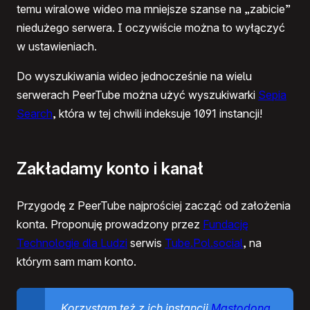
temu wiralowe wideo ma mniejsze szanse na „zabicie”
niedużego serwera. I oczywiście można to wyłączyć
w ustawieniach.
Do wyszukiwania wideo jednocześnie na wielu
serwerach PeerTube można użyć wyszukiwarki
Sepia
Search
, która w tej chwili indeksuje 1091 instancji!
Zakładamy konto i kanał
Przygodę z PeerTube najprościej zacząć od założenia
konta. Proponuję prowadzony przez
Fundację
Technologie dla Ludzi
serwis
Tube.Pol.social
, na
którym sam mam konto.
Korzystam też z ich instancji
Mastodona
,