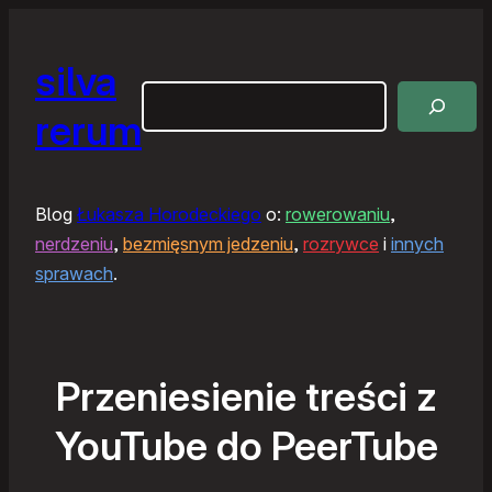
silva
Szukaj
rerum
Blog
Łukasza Horodeckiego
o:
rowerowaniu
,
nerdzeniu
,
bezmięsnym jedzeniu
,
rozrywce
i
innych
sprawach
.
Przeniesienie treści z
YouTube do PeerTube