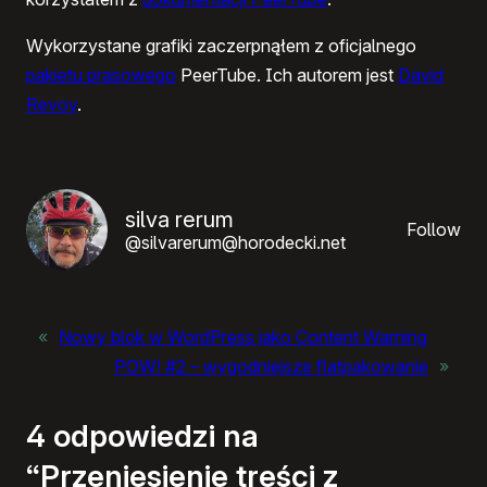
Wykorzystane grafiki zaczerpnąłem z oficjalnego
pakietu prasowego
PeerTube. Ich autorem jest
David
Revoy
.
silva rerum
Follow
@silvarerum@horodecki.net
«
Nowy blok w WordPress jako Content Warning
POW! #2 – wygodniejsze flatpakowanie
»
4 odpowiedzi na
“Przeniesienie treści z