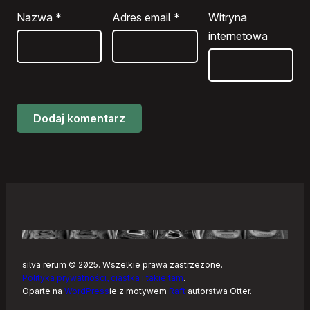
Nazwa
*
Adres email
*
Witryna
internetowa
silva rerum © 2025. Wszelkie prawa zastrzeżone.
Polityka prywatności, ciastka i takie tam
.
Oparte na
WordPress
ie z motywem
Raft
autorstwa Otter.