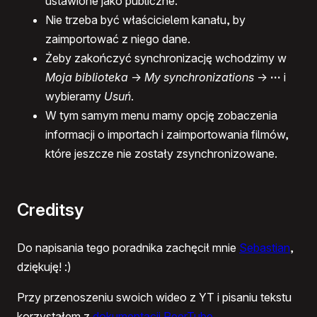
ustawione jako publiczne.
Nie trzeba być właścicielem kanału, by
zaimportować z niego dane.
Żeby zakończyć synchronizację wchodzimy w
Moja biblioteka
->
My synchronizations
->
···
i
wybieramy
Usuń
.
W tym samym menu mamy opcję zobaczenia
informacji o importach i zaimportowania filmów,
które jeszcze nie zostały zsynchronizowane.
Creditsy
Do napisania tego poradnika zachęcił mnie
Sebastian
,
dziękuję! :)
Przy przenoszeniu swoich wideo z YT i pisaniu tekstu
korzystałem z
dokumentacji PeerTube
.