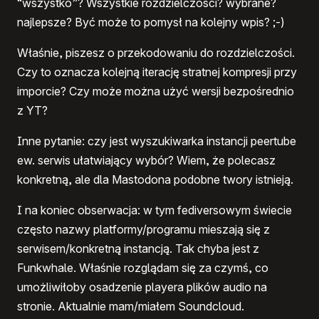
“wszystko”? Wszystkie rozdzielczości? wybrane?
najlepsze? Być może to pomysł na kolejny wpis? ;-)
Właśnie, piszesz o przekodowaniu do rozdzielczości.
Czy to oznacza kolejną iterację stratnej kompresji przy
imporcie? Czy może można użyć wersji bezpośrednio
z YT?
Inne pytanie: czy jest wyszukiwarka instancji peertube
ew. serwis ułatwiający wybór? Wiem, że polecasz
konkretną, ale dla Mastodona podobne twory istnieją.
I na koniec obserwacja: w tym fediversowym świecie
często nazwy platformy/programu mieszają się z
serwisem/konkretną instancją. Tak chyba jest z
Funkwhale. Właśnie rozglądam się za czymś, co
umożliwiłoby osadzenie playera plików audio na
stronie. Aktualnie mam/miałem Soundcloud.