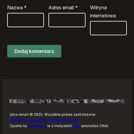
Nazwa
*
Adres email
*
Witryna
internetowa
silva rerum © 2025. Wszelkie prawa zastrzeżone.
Polityka prywatności, ciastka i takie tam
.
Oparte na
WordPress
ie z motywem
Raft
autorstwa Otter.