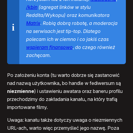
/kbin
(agregat linków w stylu
Reddita/Wykopu) oraz komunikatora
Matrix
. Robią dobrą robotę, a moderacja
na serwisach jest tip-top. Dlatego
polecam ich w ciemno i co jakiś czas
wspieram finansowo
, do czego również
zachęcam.
Po założeniu konta (tu warto dobrze się zastanowić
nad nazwą użytkownika, bo handle w fediwersum są
niezmienne
) i ustawieniu awatara oraz baneru profilu
przechodzimy do zakładania kanału, na który trafią
importowane filmy.
Uwaga: kanału także dotyczy uwaga o niezmiennych
URL-ach, warto więc przemyśleć jego nazwę. Poza