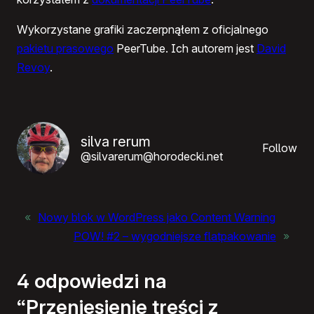
Wykorzystane grafiki zaczerpnąłem z oficjalnego
pakietu prasowego
PeerTube. Ich autorem jest
David
Revoy
.
silva rerum
Follow
@silvarerum@horodecki.net
«
Nowy blok w WordPress jako Content Warning
POW! #2 – wygodniejsze flatpakowanie
»
4 odpowiedzi na
“Przeniesienie treści z