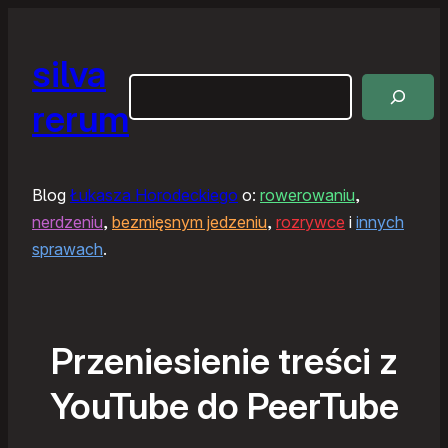
silva
Szukaj
rerum
Blog
Łukasza Horodeckiego
o:
rowerowaniu
,
nerdzeniu
,
bezmięsnym jedzeniu
,
rozrywce
i
innych
sprawach
.
Przeniesienie treści z
YouTube do PeerTube