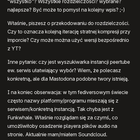
“wszystko”? Wszystkie rozdzielczości? wybrane?
najlepsze? Być może to pomysł na kolejny wpis? ;-)
Właśnie, piszesz o przekodowaniu do rozdzielczości.
Czy to oznacza kolejną iterację stratnej kompresji przy
imporcie? Czy może można użyć wersji bezpośrednio
z YT?
Inne pytanie: czy jest wyszukiwarka instancji peertube
ew. serwis ułatwiający wybór? Wiem, że polecasz
konkretną, ale dla Mastodona podobne twory istnieją.
I na koniec obserwacja: w tym fediversowym świecie
często nazwy platformy/programu mieszają się z
serwisem/konkretną instancją. Tak chyba jest z
Funkwhale. Właśnie rozglądam się za czymś, co
umożliwiłoby osadzenie playera plików audio na
stronie. Aktualnie mam/miałem Soundcloud.