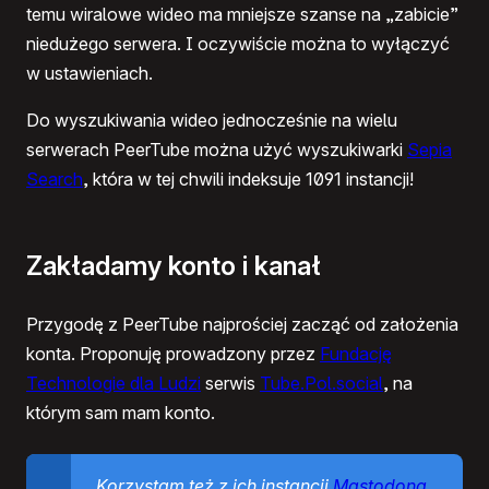
temu wiralowe wideo ma mniejsze szanse na „zabicie”
niedużego serwera. I oczywiście można to wyłączyć
w ustawieniach.
Do wyszukiwania wideo jednocześnie na wielu
serwerach PeerTube można użyć wyszukiwarki
Sepia
Search
, która w tej chwili indeksuje 1091 instancji!
Zakładamy konto i kanał
Przygodę z PeerTube najprościej zacząć od założenia
konta. Proponuję prowadzony przez
Fundację
Technologie dla Ludzi
serwis
Tube.Pol.social
, na
którym sam mam konto.
Korzystam też z ich instancji
Mastodona
,