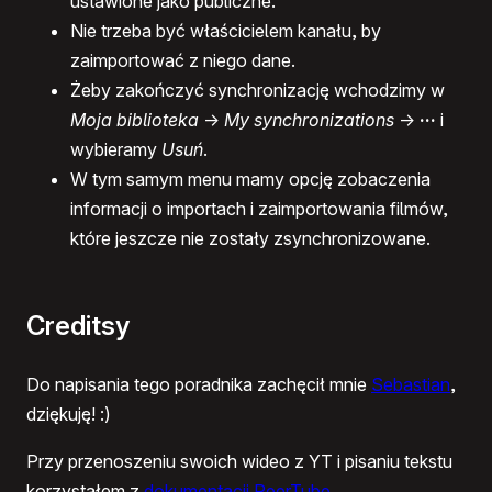
ustawione jako publiczne.
Nie trzeba być właścicielem kanału, by
zaimportować z niego dane.
Żeby zakończyć synchronizację wchodzimy w
Moja biblioteka
->
My synchronizations
->
···
i
wybieramy
Usuń
.
W tym samym menu mamy opcję zobaczenia
informacji o importach i zaimportowania filmów,
które jeszcze nie zostały zsynchronizowane.
Creditsy
Do napisania tego poradnika zachęcił mnie
Sebastian
,
dziękuję! :)
Przy przenoszeniu swoich wideo z YT i pisaniu tekstu
korzystałem z
dokumentacji PeerTube
.