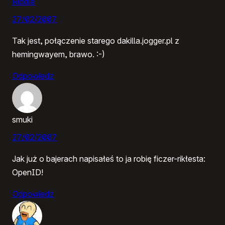
Riddle
27/02/2007
Tak jest, połączenie starego dakilla.jogger.pl z
hemingwayem, brawo. :-)
Odpowiedz
smuki
27/02/2007
Jak już o bajerach napisałeś to ja robię ficzer-rikłesta:
OpenID!
Odpowiedz