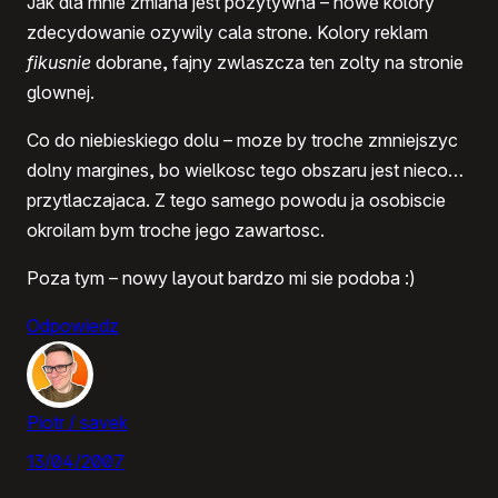
Jak dla mnie zmiana jest pozytywna – nowe kolory
zdecydowanie ozywily cala strone. Kolory reklam
fikusnie
dobrane, fajny zwlaszcza ten zolty na stronie
glownej.
Co do niebieskiego dolu – moze by troche zmniejszyc
dolny margines, bo wielkosc tego obszaru jest nieco…
przytlaczajaca. Z tego samego powodu ja osobiscie
okroilam bym troche jego zawartosc.
Poza tym – nowy layout bardzo mi sie podoba :)
Odpowiedz
Piotr / savek
13/04/2007