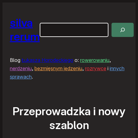
silva
Szukaj
rerum
Blog
Łukasza Horodeckiego
o:
rowerowaniu
,
nerdzeniu
,
bezmięsnym jedzeniu
,
rozrywce
i
innych
sprawach
.
Przeprowadzka i nowy
szablon