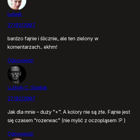
ludwik
27/02/2007
bardzo fajnie i ślicznie, ale ten zielony w
komentarzach.. ekhm!
Odpowiedz
Ludwik C. Siadlak
27/02/2007
Jak dla mnie – duży “+”. A kolory nie są złe. Fajnie jest
się czasem “rozerwac” (nie mylić z oczopląsem :P )
Odpowiedz