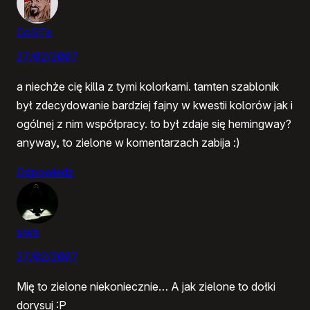
CoSTa
27/02/2007
a niechże cię killa z tymi kolorkami. tamten szablonik
był zdecydowanie bardziej fajny w kwestii kolorów jak i
ogólnej z nim współpracy. to był zdaje się hemingway?
anyway, to zielone w komentarzach zabija :)
Odpowiedz
siwa
27/02/2007
Mię to zielone niekoniecznie… A jak zielone to dołki
dorysuj :P