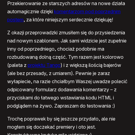
Przekierowanie ze starszych adresów na nowe działa
automagicznie dzięki
komentarzom pod poprzednim
postem
, za które niniejszym serdecznie dziękuję!
Z okazji przeprowadzki zmusiłem się do przysiedzenia
nad nowym szablonem. Jak sami widzicie jest zupełnie
inny od poprzedniego, chociaż podobnie ma
rozbudowaną dolną część. Tym razem jest kolorowo
(paleta z
projektu Tango
) i z większą ilością bajerów
(ale bez przesady, z umiarem). Pewnie je zaraz
wyłapiecie, na razie chciałbym Waszej uwadze polecić
odpicowany formularz dodawania komentarzy – z
przyciskami do łatwego wstawiania kodu HTML i
podglądem na żywo. Zapraszam do testowania :)
Trochę poprawek by się jeszcze przydało, ale nie
mogłem się doczekać premiery i oto jest.