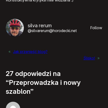
Konstruktywna krytyka mile widziana :)
silva rerum
Follow
@silvarerum@horodecki.net
«
Jak przenieść blog?
Ślisko!
»
27 odpowiedzi na
“Przeprowadzka i nowy
szablon”