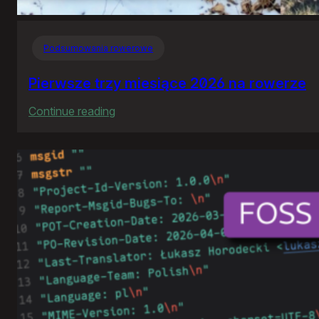
Podsumowania rowerowe
Pierwsze trzy miesiące 2026 na rowerze
:
Continue reading
Pierwsze
trzy
miesiące
2026
na
rowerze