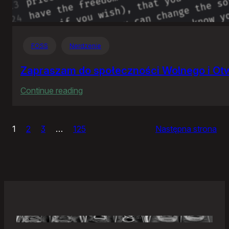
FOSS
Nerdzenie
Zapraszam do społeczności Wolnego i O
:
Continue reading
Zapraszam
do
1
2
3
…
125
Następna strona
społeczności
Wolnego
i
Otwartego
Oprogramowania