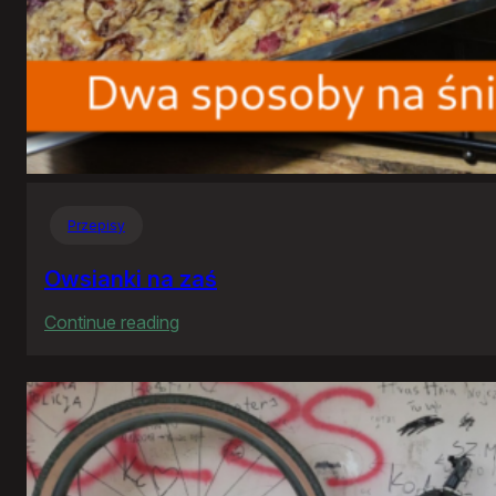
Przepisy
Owsianki na zaś
:
Continue reading
Owsianki
na
zaś