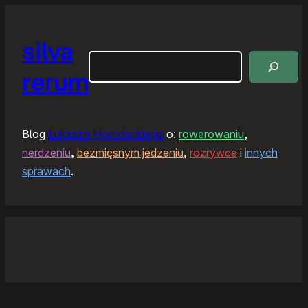
silva
Szukaj
rerum
Blog
Łukasza Horodeckiego
o:
rowerowaniu
,
nerdzeniu
,
bezmięsnym jedzeniu
,
rozrywce
i
innych
sprawach
.