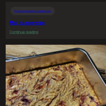
Podsumowania rowerowe
Maj na rowerze
:
Continue reading
Maj
na
rowerze