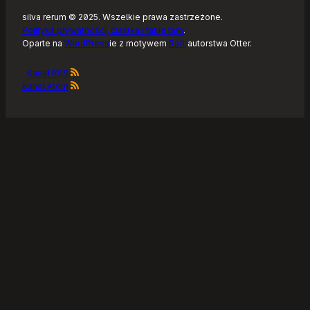
silva rerum © 2025. Wszelkie prawa zastrzeżone.
Polityka prywatności, ciastka i takie tam
.
Oparte na
WordPress
ie z motywem
Raft
autorstwa Otter.
Kanał RSS
Kanał Atom