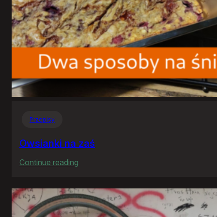
Przepisy
Owsianki na zaś
:
Continue reading
Owsianki
na
zaś