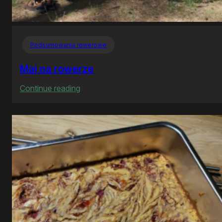
Podsumowania rowerowe
Maj na rowerze
:
Continue reading
Maj
na
rowerze