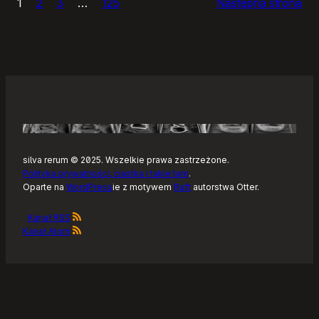
1
2
3
…
125
Następna strona
–
Tonearm,
nowy
klient
Tidala
dla
Linuksa
silva rerum © 2025. Wszelkie prawa zastrzeżone.
Polityka prywatności, ciastka i takie tam
.
Oparte na
WordPress
ie z motywem
Raft
autorstwa Otter.
Kanał RSS
Kanał Atom