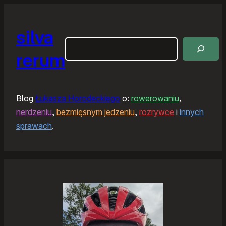
silva
Szukaj
rerum
Blog
Łukasza Horodeckiego
o:
rowerowaniu
,
nerdzeniu
,
bezmięsnym jedzeniu
,
rozrywce
i
innych
sprawach
.