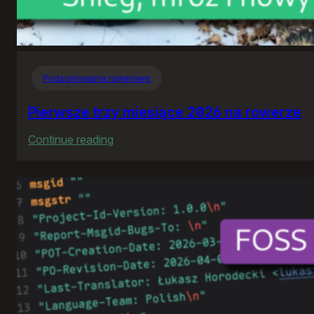
Podsumowania rowerowe
Pierwsze trzy miesiące 2026 na rowerze
:
Continue reading
Pierwsze
trzy
miesiące
2026
na
rowerze