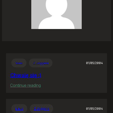
Varia
Z Joggera
01/05/2004
Chwalę się :)
:
Continue reading
Chwalę
się
:)
Linux
Z Joggera
01/05/2004