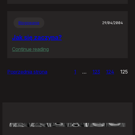
Samonierozwiązanie
Blogowanie
29/04/2004
Jak się zaczyna?
:
Continue reading
Jak
się
Poprzednia strona
1
…
123
124
125
zaczyna?