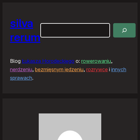
silva
Szukaj
rerum
Blog
Łukasza Horodeckiego
o:
rowerowaniu
,
nerdzeniu
,
bezmięsnym jedzeniu
,
rozrywce
i
innych
sprawach
.