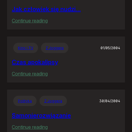
Jak człowiek się nudzi…
:
Continue reading
Jak
człowiek
się
Kino i TV
Z Joggera
01/05/2004
nudzi…
Czas apokalipsy
:
Continue reading
Czas
apokalipsy
Polityka
Z Joggera
30/04/2004
Samonierozwiązanie
:
Continue reading