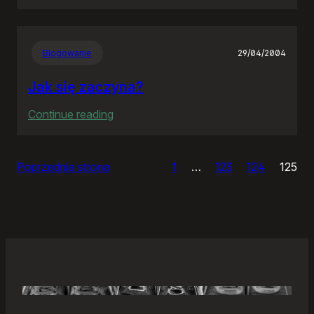
Samonierozwiązanie
Blogowanie
29/04/2004
Jak się zaczyna?
:
Continue reading
Jak
się
Poprzednia strona
1
…
123
124
125
zaczyna?