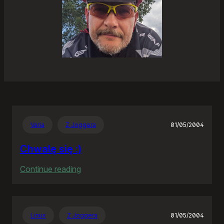
Varia
Z Joggera
01/05/2004
Chwalę się :)
:
Continue reading
Chwalę
się
:)
Linux
Z Joggera
01/05/2004