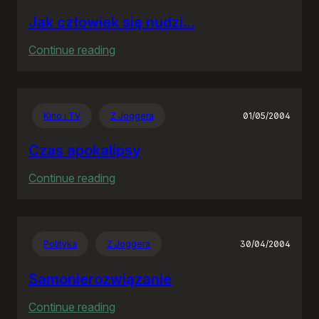
Jak człowiek się nudzi…
:
Continue reading
Jak
człowiek
się
Kino i TV
Z Joggera
01/05/2004
nudzi…
Czas apokalipsy
:
Continue reading
Czas
apokalipsy
Polityka
Z Joggera
30/04/2004
Samonierozwiązanie
:
Continue reading