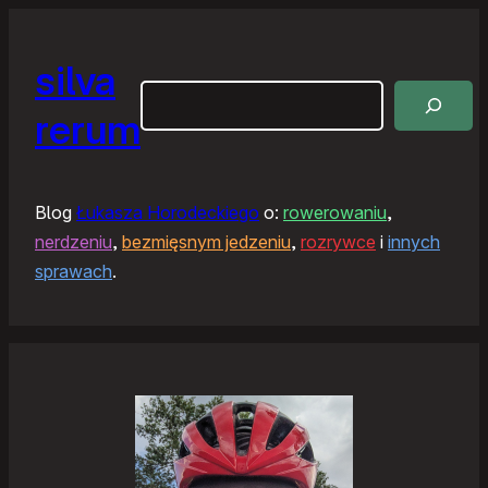
silva
Szukaj
rerum
Blog
Łukasza Horodeckiego
o:
rowerowaniu
,
nerdzeniu
,
bezmięsnym jedzeniu
,
rozrywce
i
innych
sprawach
.