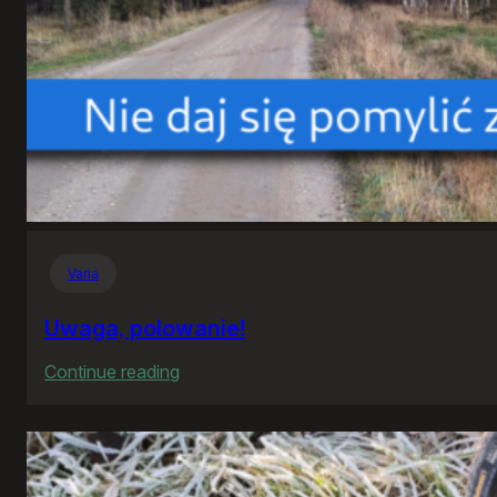
Varia
Uwaga, polowanie!
:
Continue reading
Uwaga,
polowanie!