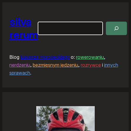
silva
Szukaj
rerum
Blog
Łukasza Horodeckiego
o:
rowerowaniu
,
nerdzeniu
,
bezmięsnym jedzeniu
,
rozrywce
i
innych
sprawach
.