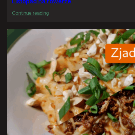
Listopad na rowerze
:
Continue reading
Listopad
na
rowerze