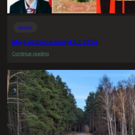
Muzyka
Moja ulubiona muzyka z 2024
:
Continue reading
Moja
ulubiona
muzyka
z
2024