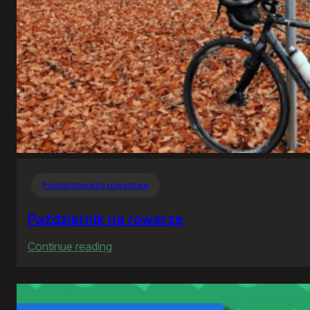
Podsumowania rowerowe
Październik na rowerze
:
Continue reading
Październik
na
rowerze