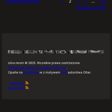
Poprzednia strona
1
2
3
4
…
125
Noteckie:
Następna strona
co
dalej?
silva rerum © 2025. Wszelkie prawa zastrzeżone.
Polityka prywatności, ciastka i takie tam
.
Oparte na
WordPress
ie z motywem
Raft
autorstwa Otter.
Kanał RSS
Kanał Atom