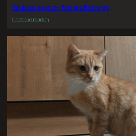
Szukam aparatu fotograficznego
:
Continue reading
Szukam
aparatu
fotograficznego