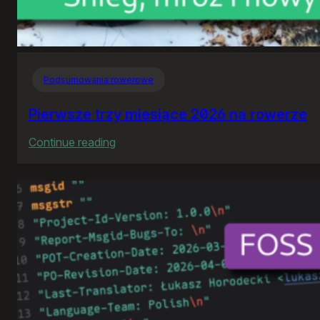
Podsumowania rowerowe
Pierwsze trzy miesiące 2026 na rowerze
:
Continue reading
Pierwsze
trzy
miesiące
2026
na
rowerze