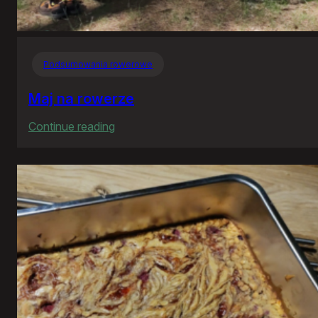
Podsumowania rowerowe
Maj na rowerze
:
Continue reading
Maj
na
rowerze