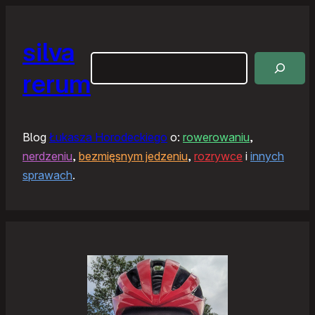
silva
Szukaj
rerum
Blog
Łukasza Horodeckiego
o:
rowerowaniu
,
nerdzeniu
,
bezmięsnym jedzeniu
,
rozrywce
i
innych
sprawach
.