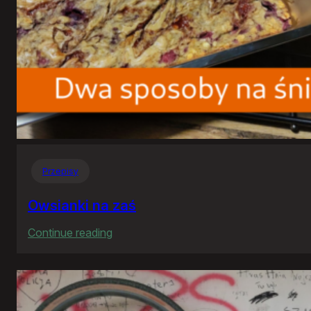
Przepisy
Owsianki na zaś
:
Continue reading
Owsianki
na
zaś