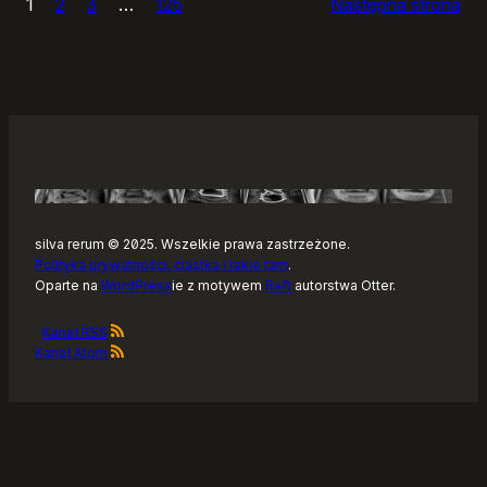
1
2
3
…
125
Następna strona
–
Tonearm,
nowy
klient
Tidala
dla
Linuksa
silva rerum © 2025. Wszelkie prawa zastrzeżone.
Polityka prywatności, ciastka i takie tam
.
Oparte na
WordPress
ie z motywem
Raft
autorstwa Otter.
Kanał RSS
Kanał Atom