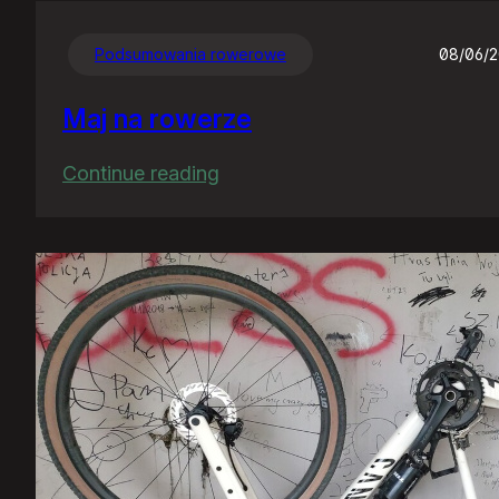
Podsumowania rowerowe
08/06/
Maj na rowerze
:
Continue reading
Maj
na
rowerze