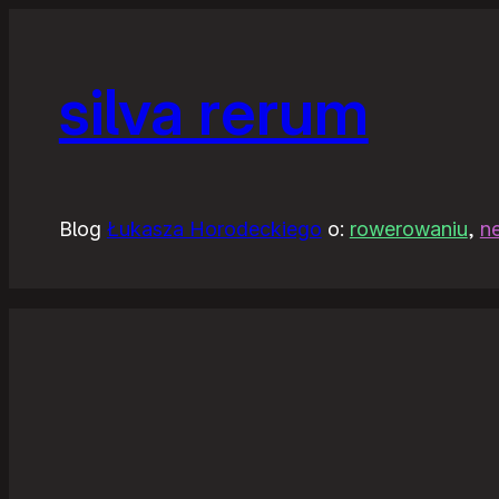
silva rerum
Blog
Łukasza Horodeckiego
o:
rowerowaniu
,
n