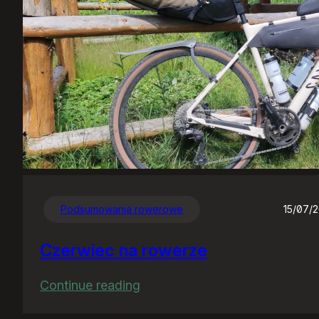
Podsumowania rowerowe
15/07/
Czerwiec na rowerze
:
Continue reading
Czerwiec