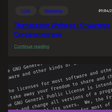
FOSS
Nerdzenie
09/04/
Tłumaczenie Wolnego i Otwartego
Oprogramowania
:
Continue reading
Tłumaczenie
Wolnego
i
Otwartego
Oprogramowania