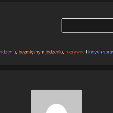
Szukaj
erdzeniu
,
bezmięsnym jedzeniu
,
rozrywce
i
innych spr