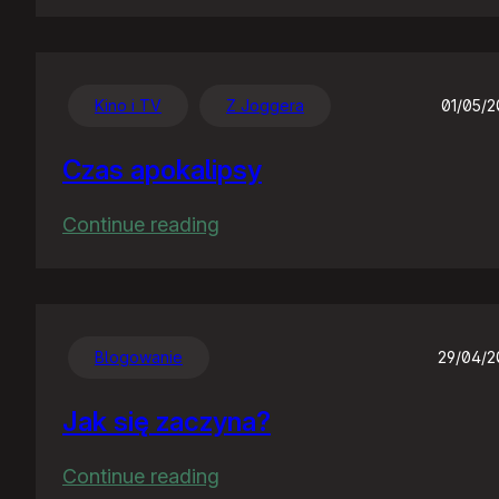
Chwalę
się
:)
Kino i TV
Z Joggera
01/05/
Czas apokalipsy
:
Continue reading
Czas
apokalipsy
Blogowanie
29/04/
Jak się zaczyna?
:
Continue reading