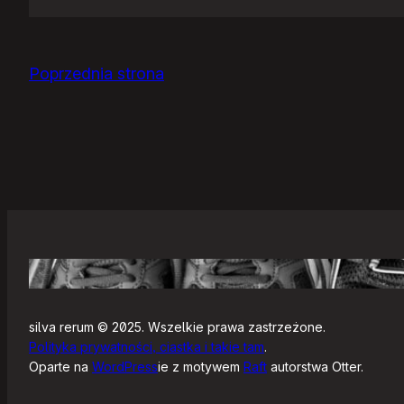
Jak
się
zaczyna?
Poprzednia strona
silva rerum © 2025. Wszelkie prawa zastrzeżone.
Polityka prywatności, ciastka i takie tam
.
Oparte na
WordPress
ie z motywem
Raft
autorstwa Otter.