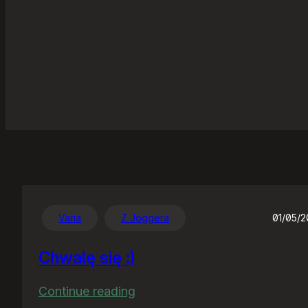
Varia
Z Joggera
01/05/
Chwalę się :)
:
Continue reading