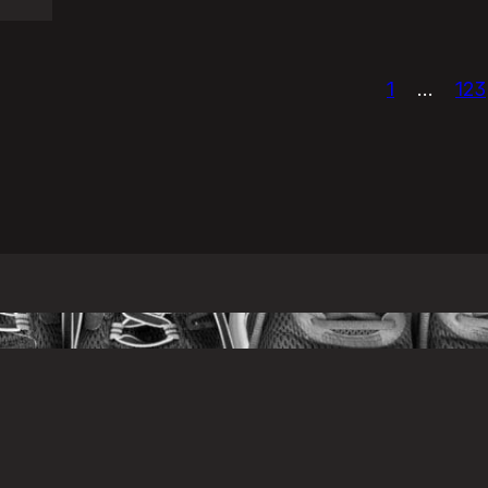
1
…
123