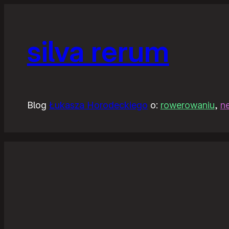
silva rerum
Blog
Łukasza Horodeckiego
o:
rowerowaniu
,
n