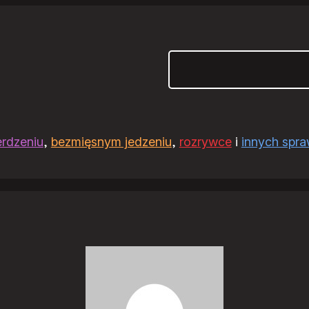
Szukaj
erdzeniu
,
bezmięsnym jedzeniu
,
rozrywce
i
innych spr