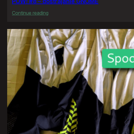
POW! #8 – dostrajanie GNOME
:
Continue reading
POW!
#8
–
dostrajanie
GNOME