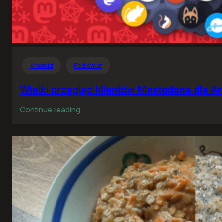
Android
Fediświat
Wielki przegląd klientów Mastodona dla A
:
Continue reading
Wielki
przegląd
klientów
Mastodona
dla
Androida