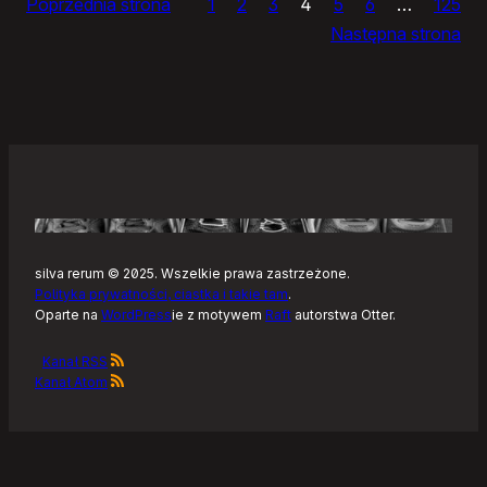
Poprzednia strona
1
2
3
4
5
6
…
125
dnia
Następna strona
silva rerum © 2025. Wszelkie prawa zastrzeżone.
Polityka prywatności, ciastka i takie tam
.
Oparte na
WordPress
ie z motywem
Raft
autorstwa Otter.
Kanał RSS
Kanał Atom