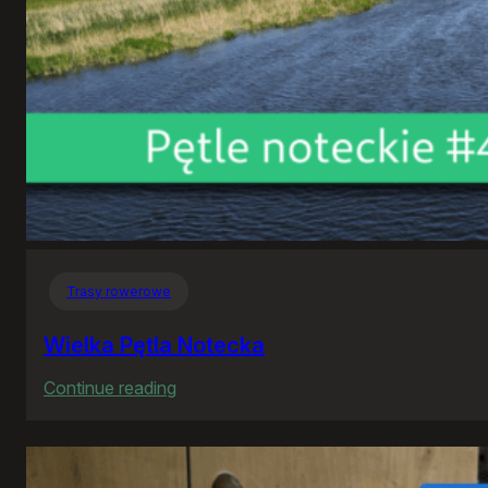
Trasy rowerowe
Wielka Pętla Notecka
:
Continue reading
Wielka
Pętla
Notecka