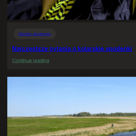
Sprzęt i akcesoria
Najczęstsze pytania o kolarskie spodenki
:
Continue reading
Najczęstsze
pytania
o
kolarskie
spodenki