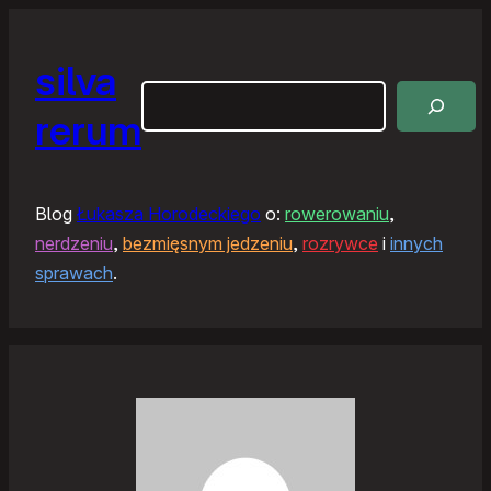
silva
Szukaj
rerum
Blog
Łukasza Horodeckiego
o:
rowerowaniu
,
nerdzeniu
,
bezmięsnym jedzeniu
,
rozrywce
i
innych
sprawach
.