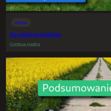
Polityka
Do młodych lewaków
:
Continue reading
Do
młodych
lewaków