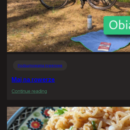
Podsumowania rowerowe
Maj na rowerze
:
Continue reading
Maj
na
rowerze