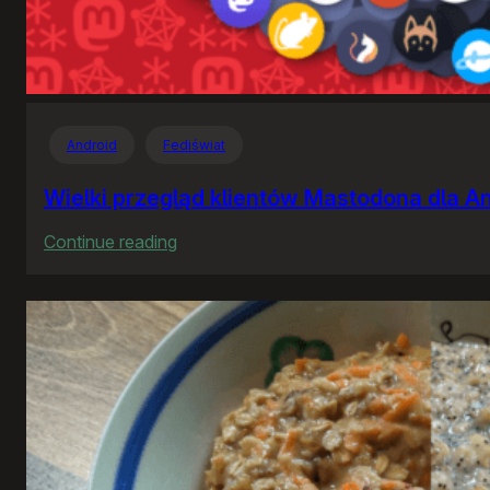
Android
Fediświat
Wielki przegląd klientów Mastodona dla A
:
Continue reading
Wielki
przegląd
klientów
Mastodona
dla
Androida