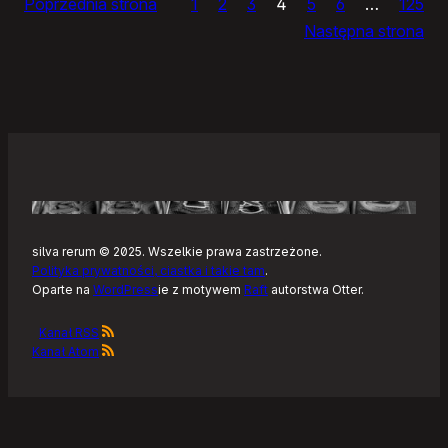
Poprzednia strona
1
2
3
4
5
6
…
125
dnia
Następna strona
silva rerum © 2025. Wszelkie prawa zastrzeżone.
Polityka prywatności, ciastka i takie tam
.
Oparte na
WordPress
ie z motywem
Raft
autorstwa Otter.
Kanał RSS
Kanał Atom