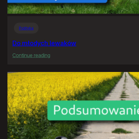
Polityka
Do młodych lewaków
:
Continue reading
Do
młodych
lewaków