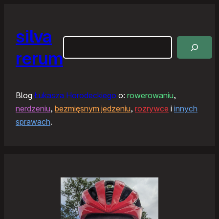
silva
Szukaj
rerum
Blog
Łukasza Horodeckiego
o:
rowerowaniu
,
nerdzeniu
,
bezmięsnym jedzeniu
,
rozrywce
i
innych
sprawach
.