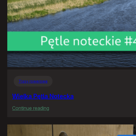
Trasy rowerowe
Wielka Pętla Notecka
:
Continue reading
Wielka
Pętla
Notecka