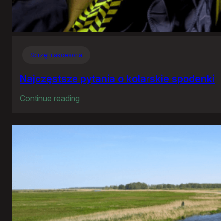
Sprzęt i akcesoria
Najczęstsze pytania o kolarskie spodenki
:
Continue reading
Najczęstsze
pytania
o
kolarskie
spodenki