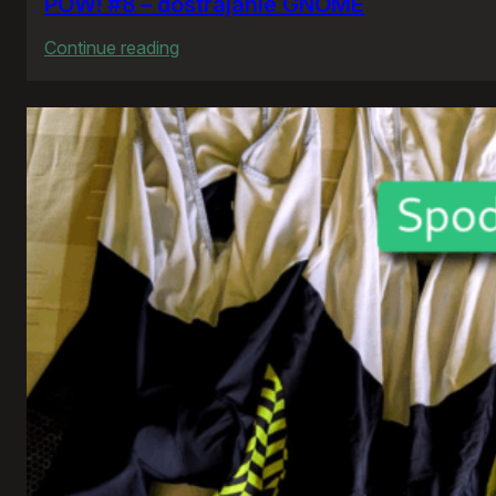
POW! #8 – dostrajanie GNOME
:
Continue reading
POW!
#8
–
dostrajanie
GNOME