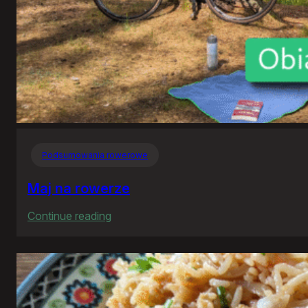
Podsumowania rowerowe
Maj na rowerze
:
Continue reading
Maj
na
rowerze