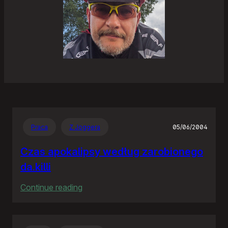
Praca
Z Joggera
05/06/2004
Czas apokalipsy według zarobionego
da.killi
:
Continue reading
Czas
apokalipsy
według