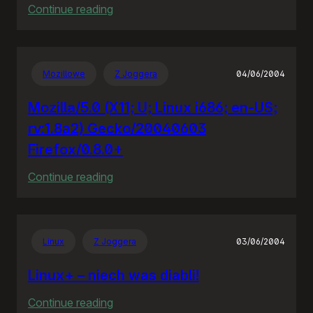
:
Continue reading
Policja
bije
policję
Mozillowe
Z Joggera
04/06/2004
Mozilla/5.0 (X11; U; Linux i686; en-US;
rv:1.8a2) Gecko/20040603
Firefox/0.8.0+
:
Continue reading
Mozilla/5.0
(X11;
U;
Linux
Z Joggera
03/06/2004
Linux
i686;
Linux+ – niech was diabli!
en-
:
Continue reading
US;