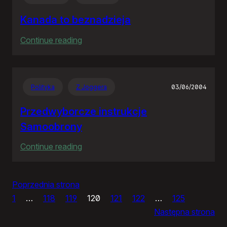
RP
Kanada to beznadzieja
:
Continue reading
Kanada
to
beznadzieja
Polityka
Z Joggera
03/06/2004
Przedwyborcze instrukcje
Samoobrony
:
Continue reading
Przedwyborcze
instrukcje
Poprzednia strona
Samoobrony
1
…
118
119
120
121
122
…
125
Następna strona