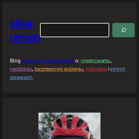
silva
Szukaj
rerum
Blog
Łukasza Horodeckiego
o:
rowerowaniu
,
nerdzeniu
,
bezmięsnym jedzeniu
,
rozrywce
i
innych
sprawach
.