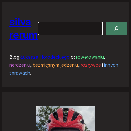
silva
Szukaj
rerum
Blog
Łukasza Horodeckiego
o:
rowerowaniu
,
nerdzeniu
,
bezmięsnym jedzeniu
,
rozrywce
i
innych
sprawach
.