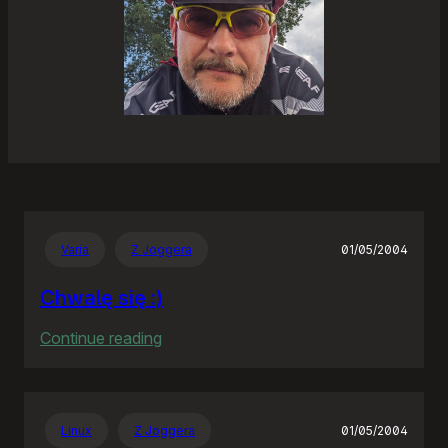
Varia
Z Joggera
01/05/2004
Chwalę się :)
:
Continue reading
Chwalę
się
:)
Linux
Z Joggera
01/05/2004