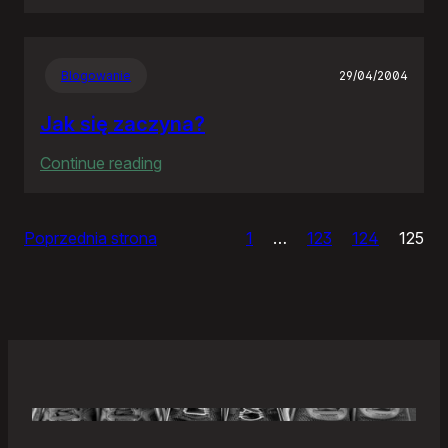
Samonierozwiązanie
Blogowanie
29/04/2004
Jak się zaczyna?
:
Continue reading
Jak
się
Poprzednia strona
1
…
123
124
125
zaczyna?