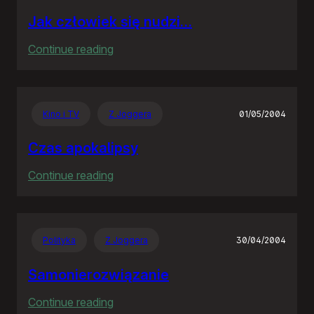
Jak człowiek się nudzi…
:
Continue reading
Jak
człowiek
się
Kino i TV
Z Joggera
01/05/2004
nudzi…
Czas apokalipsy
:
Continue reading
Czas
apokalipsy
Polityka
Z Joggera
30/04/2004
Samonierozwiązanie
:
Continue reading