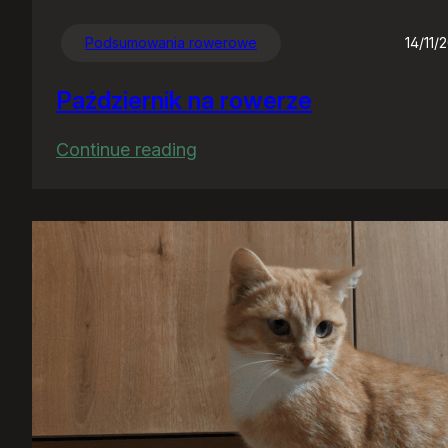
Podsumowania rowerowe
14/11/
Październik na rowerze
:
Continue reading
Październik
na
rowerze