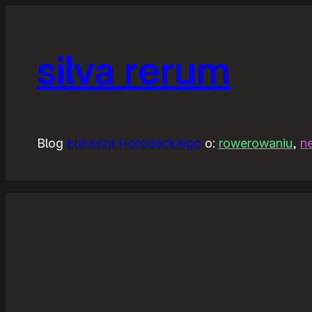
silva rerum
Blog
Łukasza Horodeckiego
o:
rowerowaniu
,
n