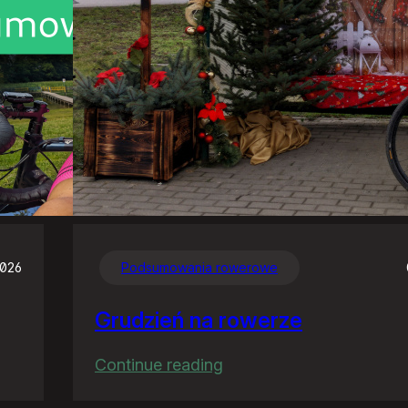
2026
Podsumowania rowerowe
Grudzień na rowerze
:
Continue reading
Grudzień