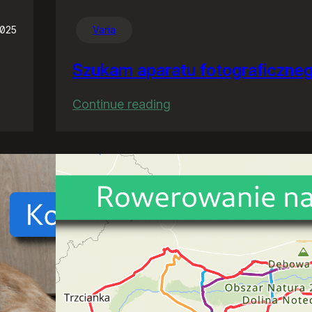
2025
Varia
Szukam aparatu fotograficzne
:
Continue reading
Szukam
aparatu
fotograficznego