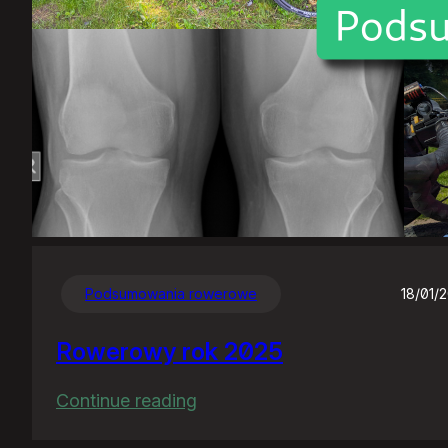
Podsumowania rowerowe
18/01/
Rowerowy rok 2025
:
Continue reading
Rowerowy