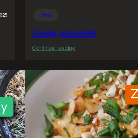
2025
Varia
Uwaga, polowanie!
:
Continue reading
Uwaga,
polowanie!