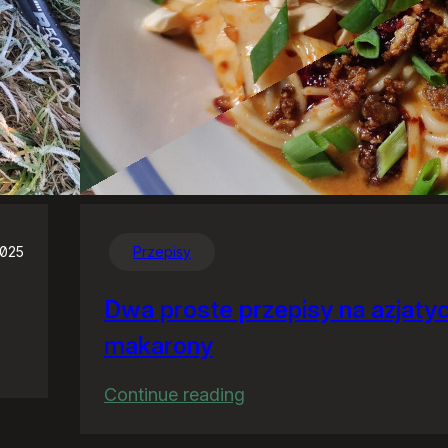
2025
Przepisy
Dwa proste przepisy na azjaty
makarony
:
Continue reading
Dwa