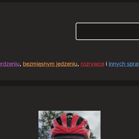
Szukaj
erdzeniu
,
bezmięsnym jedzeniu
,
rozrywce
i
innych spr