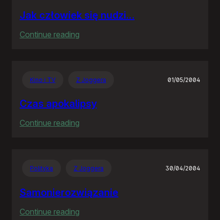
Jak człowiek się nudzi…
:
Continue reading
Jak
człowiek
się
Kino i TV
Z Joggera
01/05/2004
nudzi…
Czas apokalipsy
:
Continue reading
Czas
apokalipsy
Polityka
Z Joggera
30/04/2004
Samonierozwiązanie
:
Continue reading