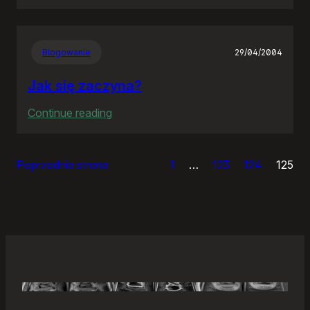
Samonierozwiązanie
Blogowanie
29/04/2004
Jak się zaczyna?
:
Continue reading
Jak
się
Poprzednia strona
1
…
123
124
125
zaczyna?