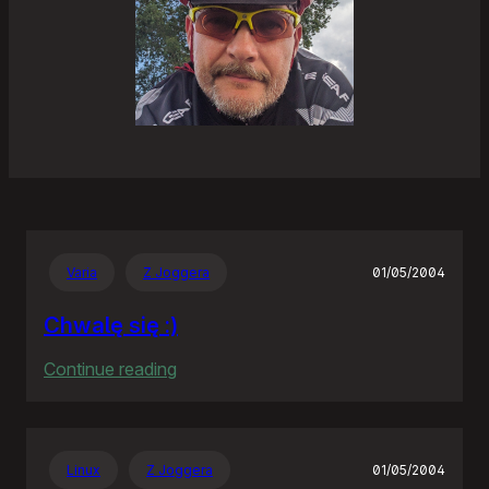
Varia
Z Joggera
01/05/2004
Chwalę się :)
:
Continue reading
Chwalę
się
:)
Linux
Z Joggera
01/05/2004