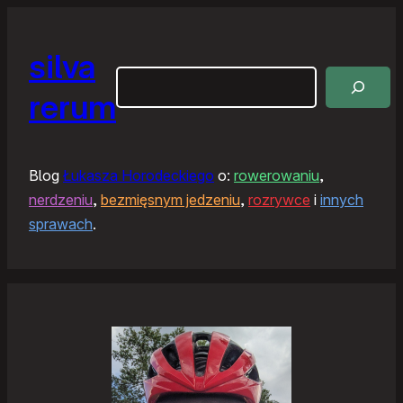
silva
Szukaj
rerum
Blog
Łukasza Horodeckiego
o:
rowerowaniu
,
nerdzeniu
,
bezmięsnym jedzeniu
,
rozrywce
i
innych
sprawach
.