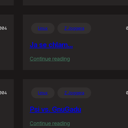
US3
vs.
Outkast
2004
Linux
Z Joggera
Ja se chlam…
:
Continue reading
Ja
se
chlam…
2004
Linux
Z Joggera
Psi vs. GnuGadu
:
Continue reading