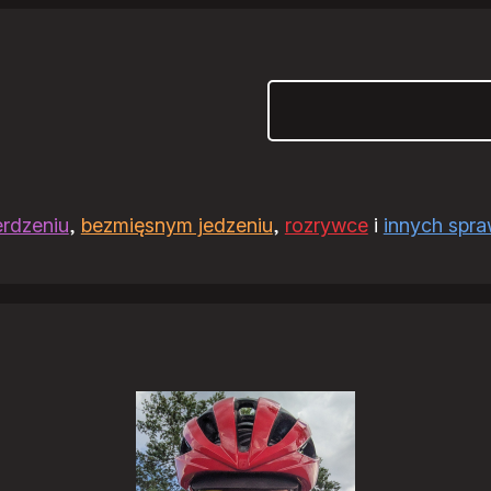
Szukaj
erdzeniu
,
bezmięsnym jedzeniu
,
rozrywce
i
innych spr