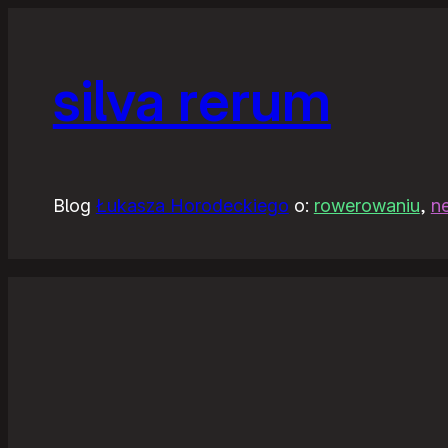
silva rerum
Blog
Łukasza Horodeckiego
o:
rowerowaniu
,
n