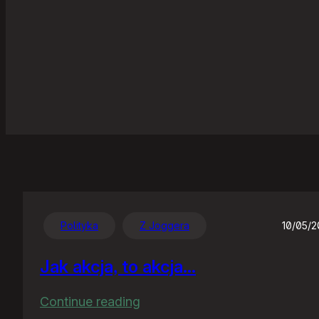
Polityka
Z Joggera
10/05/
Jak akcja, to akcja…
:
Continue reading