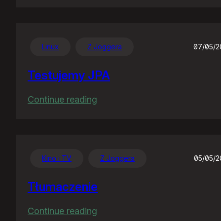
Jak
akcja,
to
akcja…
Linux
Z Joggera
07/05/2
Testujemy JPA
:
Continue reading
Testujemy
JPA
Kino i TV
Z Joggera
05/05/
Tłumaczenie
:
Continue reading