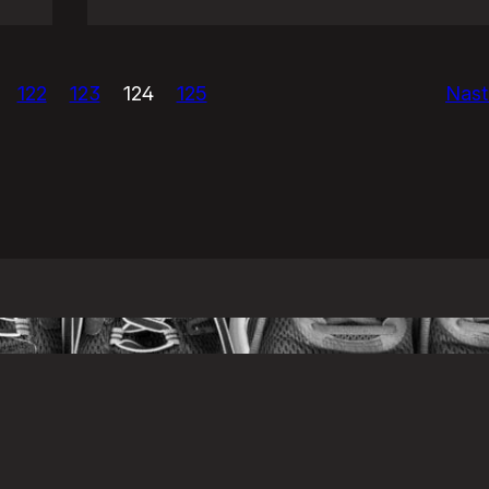
Psi
vs.
GnuGadu
122
123
124
125
Nast