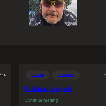
2004
Prywata
Z Joggera
Rodzinne rozrywki
:
Continue reading