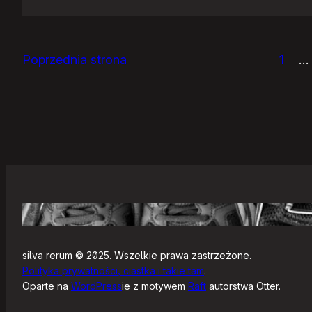
Zjazdy
klasowe
Poprzednia strona
1
…
silva rerum © 2025. Wszelkie prawa zastrzeżone.
Polityka prywatności, ciastka i takie tam
.
Oparte na
WordPress
ie z motywem
Raft
autorstwa Otter.