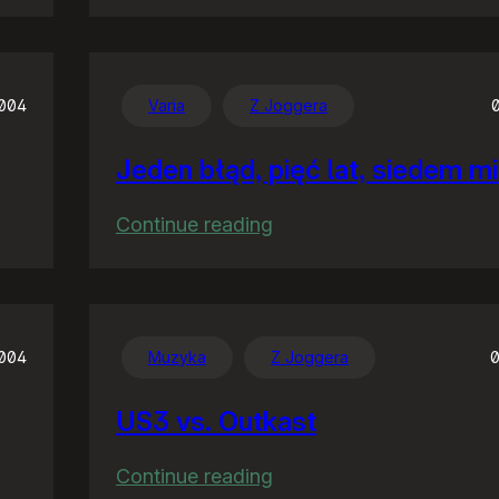
Rodzinne
rozrywki
004
Varia
Z Joggera
Jeden błąd, pięć lat, siedem m
:
Continue reading
Jeden
błąd,
pięć
lat,
2004
Muzyka
Z Joggera
0
siedem
US3 vs. Outkast
milionów
:
Continue reading