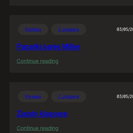
Tłumaczenie
Polityka
Z Joggera
03/05/
Papatki panie Miller
:
Continue reading
Papatki
panie
Miller
Prywata
Z Joggera
03/05/
Zjazdy klasowe
:
Continue reading