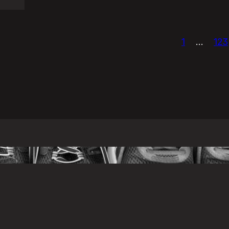
1
…
123