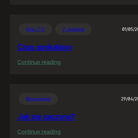
Chwalę
się
:)
Kino i TV
Z Joggera
01/05/
Czas apokalipsy
:
Continue reading
Czas
apokalipsy
Blogowanie
29/04/
Jak się zaczyna?
:
Continue reading