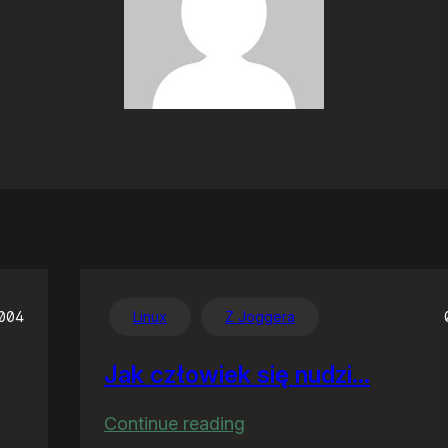
2004
Linux
Z Joggera
Jak człowiek się nudzi…
:
Continue reading