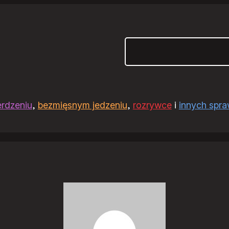
Szukaj
erdzeniu
,
bezmięsnym jedzeniu
,
rozrywce
i
innych spr