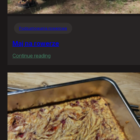
Podsumowania rowerowe
Maj na rowerze
:
Continue reading
Maj
na
rowerze