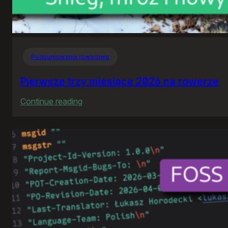
Podsumowania rowerowe
Pierwsze trzy miesiące 2026 na rowerze
:
Continue reading
Pierwsze
trzy
miesiące
2026
na
rowerze