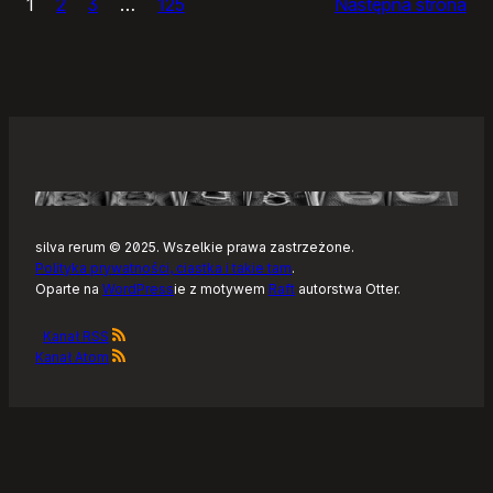
1
2
3
…
125
Następna strona
–
Tonearm,
nowy
klient
Tidala
dla
Linuksa
silva rerum © 2025. Wszelkie prawa zastrzeżone.
Polityka prywatności, ciastka i takie tam
.
Oparte na
WordPress
ie z motywem
Raft
autorstwa Otter.
Kanał RSS
Kanał Atom