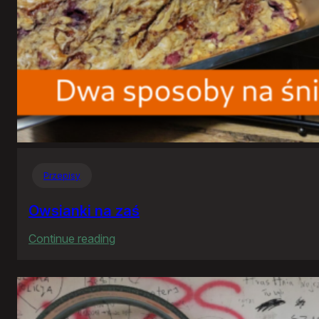
Przepisy
Owsianki na zaś
:
Continue reading
Owsianki
na
zaś