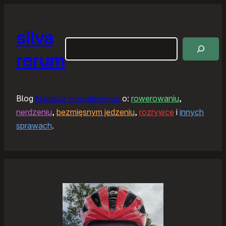
silva
Szukaj
rerum
Blog
Łukasza Horodeckiego
o:
rowerowaniu
,
nerdzeniu
,
bezmięsnym jedzeniu
,
rozrywce
i
innych
sprawach
.