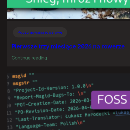
Podsumowania rowerowe
Pierwsze trzy miesiące 2026 na rowerze
:
Continue reading
Pierwsze
trzy
miesiące
2026
na
rowerze