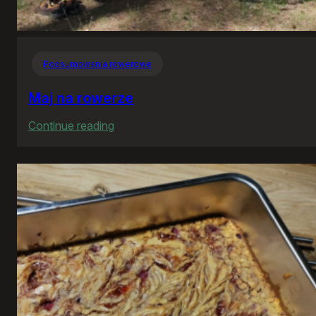
Podsumowania rowerowe
Maj na rowerze
:
Continue reading
Maj
na
rowerze