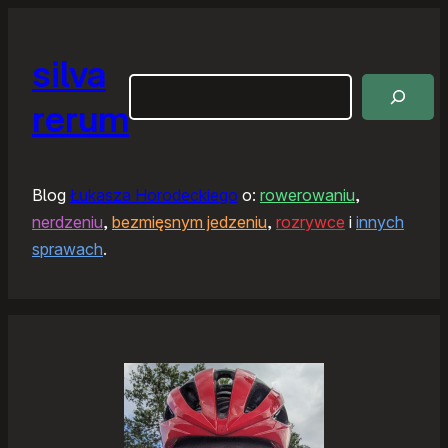
silva
Szukaj
rerum
Blog
Łukasza Horodeckiego
o:
rowerowaniu
,
nerdzeniu
,
bezmięsnym jedzeniu
,
rozrywce
i
innych
sprawach
.