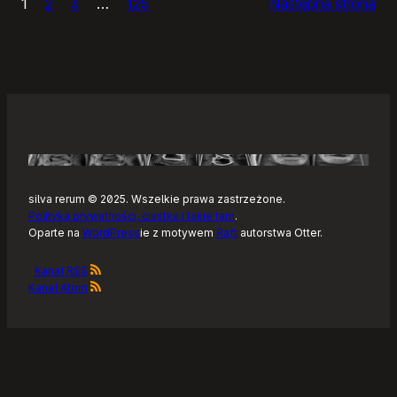
1
2
3
…
125
Następna strona
–
Tonearm,
nowy
klient
Tidala
dla
Linuksa
silva rerum © 2025. Wszelkie prawa zastrzeżone.
Polityka prywatności, ciastka i takie tam
.
Oparte na
WordPress
ie z motywem
Raft
autorstwa Otter.
Kanał RSS
Kanał Atom