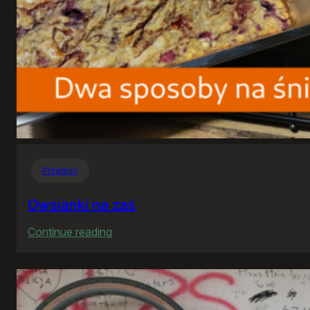
Przepisy
Owsianki na zaś
:
Continue reading
Owsianki
na
zaś